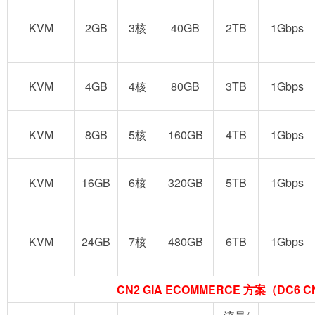
KVM
2GB
3核
40GB
2TB
1Gbps
KVM
4GB
4核
80GB
3TB
1Gbps
KVM
8GB
5核
160GB
4TB
1Gbps
KVM
16GB
6核
320GB
5TB
1Gbps
KVM
24GB
7核
480GB
6TB
1Gbps
CN2 GIA ECOMMERCE 方案（DC6 CN