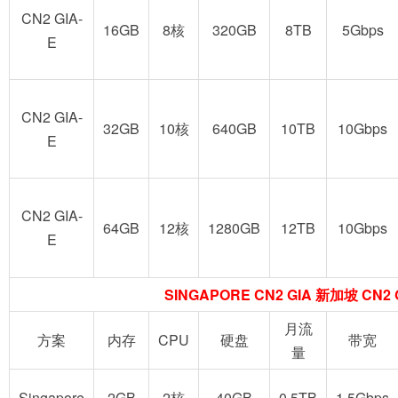
CN2 GIA-
16GB
8核
320GB
8TB
5Gbps
E
CN2 GIA-
32GB
10核
640GB
10TB
10Gbps
E
CN2 GIA-
64GB
12核
1280GB
12TB
10Gbps
E
SINGAPORE CN2 GIA 新加坡 CN2 
月流
方案
内存
CPU
硬盘
带宽
量
Singapore
2GB
2核
40GB
0.5TB
1.5Gbps