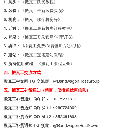
1. 购买
：《
搬瓦工购买教程
》
2. 续费
：《
搬瓦工最新续费实践
》
3. 机房
：《
搬瓦工哪个机房好
》
4. 迁移
：《
搬瓦工最新机房迁移教程
》
5. 登录：
《
搬瓦工登录官网/管理VPS
》
6. 换IP
：《
搬瓦工免费/付费换IP方法总结
》
7. 建站
：《
搬瓦工宝塔建站教程
》
8. 所有使用教程
：《
搬瓦工教程大全
》
四、搬瓦工交流方式
搬瓦工中文网 TG 交流群
：
@BandwagonHostGroup
五、搬瓦工补货通知（禁言，仅推送优惠信息）
搬瓦工补货通知 QQ 群 7
：
1015237813
搬瓦工补货通知 QQ 群 11：
280724862
搬瓦工补货通知 QQ 群 12：
852461608
搬瓦工补货通知 TG 频道
：
@BandwagonHostNews