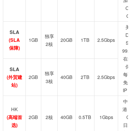
加
C
G
美
SLA
D
独享
(SLA
1GB
20GB
1TB
2.5Gbps
S
2核
保障)
99.
在
保
SLA
独享
每
(外贸建
2GB
40GB
2TB
2.5Gbps
3核
免
站)
IP
中
HK
港 
(高端首
2GB
2核
40GB
0.5TB
1Gbps
G
选)
日