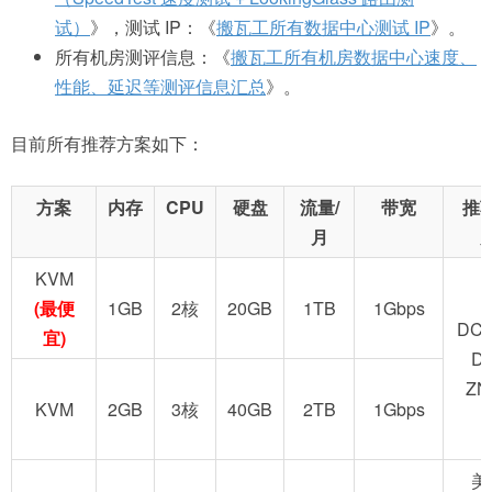
试）
》，测试 IP：《
搬瓦工所有数据中心测试 IP
》。
所有机房测评信息：《
搬瓦工所有机房数据中心速度、
性能、延迟等测评信息汇总
》。
目前所有推荐方案如下：
方案
内存
CPU
硬盘
流量/
带宽
推
月
KVM
(最便
1GB
2核
20GB
1TB
1Gbps
DC2
宜)
D
ZN
KVM
2GB
3核
40GB
2TB
1Gbps
美