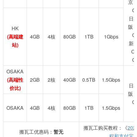
京 
G
日
阪 
HK
G
(高端建
4GB
4核
80GB
1TB
1Gbps
新
站)
C
G
OSAKA
(高端性
2GB
2核
40GB
0.5TB
1.5Gbps
日
价比)
阪 
G
OSAKA
4GB
4核
80GB
1TB
1.5Gbps
搬瓦工购买教程：《
20
搬瓦工优惠码：
暂无
程和支付宝