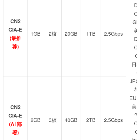
D
C
CN2
GI
GIA-E
美
1GB
2核
20GB
1TB
2.5Gbps
(最推
D
荐)
C
G
日
JPO
荷
EUN
美
CN2
何
GIA-E
2GB
3核
40GB
2TB
2.5Gbps
C
(AI 部
G
署)