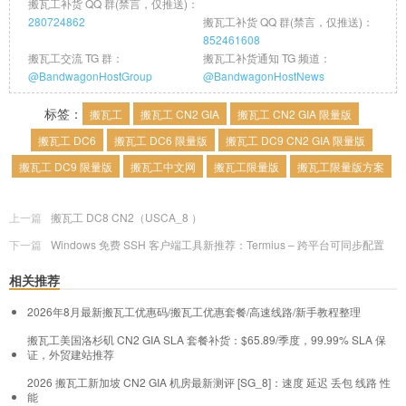
搬瓦工补货 QQ 群(禁言，仅推送)：
280724862
搬瓦工补货 QQ 群(禁言，仅推送)：
852461608
搬瓦工交流 TG 群：
搬瓦工补货通知 TG 频道：
@BandwagonHostGroup
@BandwagonHostNews
标签：
搬瓦工
搬瓦工 CN2 GIA
搬瓦工 CN2 GIA 限量版
搬瓦工 DC6
搬瓦工 DC6 限量版
搬瓦工 DC9 CN2 GIA 限量版
搬瓦工 DC9 限量版
搬瓦工中文网
搬瓦工限量版
搬瓦工限量版方案
上一篇
搬瓦工 DC8 CN2（USCA_8 ）
下一篇
Windows 免费 SSH 客户端工具新推荐：Termius – 跨平台可同步配置
相关推荐
2026年8月最新搬瓦工优惠码/搬瓦工优惠套餐/高速线路/新手教程整理
搬瓦工美国洛杉矶 CN2 GIA SLA 套餐补货：$65.89/季度，99.99% SLA 保
证，外贸建站推荐
2026 搬瓦工新加坡 CN2 GIA 机房最新测评 [SG_8]：速度 延迟 丢包 线路 性
能