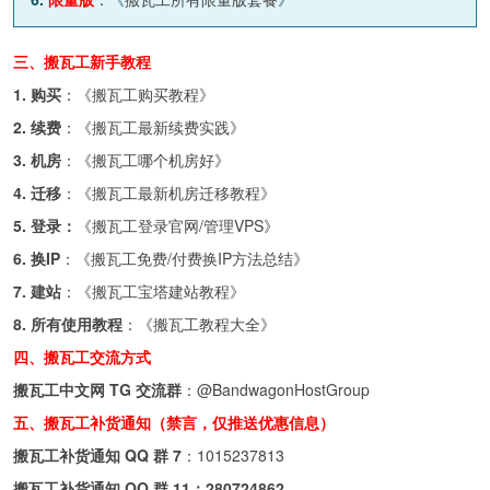
三、搬瓦工新手教程
1. 购买
：《
搬瓦工购买教程
》
2. 续费
：《
搬瓦工最新续费实践
》
3. 机房
：《
搬瓦工哪个机房好
》
4. 迁移
：《
搬瓦工最新机房迁移教程
》
5. 登录：
《
搬瓦工登录官网/管理VPS
》
6. 换IP
：《
搬瓦工免费/付费换IP方法总结
》
7. 建站
：《
搬瓦工宝塔建站教程
》
8. 所有使用教程
：《
搬瓦工教程大全
》
四、搬瓦工交流方式
搬瓦工中文网 TG 交流群
：
@BandwagonHostGroup
五、搬瓦工补货通知（禁言，仅推送优惠信息）
搬瓦工补货通知 QQ 群 7
：
1015237813
搬瓦工补货通知 QQ 群 11：
280724862