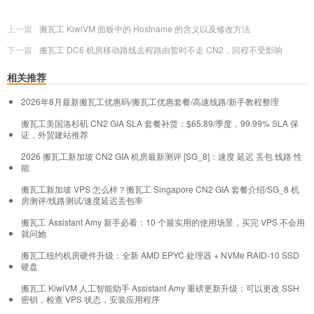
上一篇
搬瓦工 KiwiVM 面板中的 Hostname 的含义以及修改方法
下一篇
搬瓦工 DC6 机房移动路线去程路由暂时不走 CN2，回程不受影响
相关推荐
2026年8月最新搬瓦工优惠码/搬瓦工优惠套餐/高速线路/新手教程整理
搬瓦工美国洛杉矶 CN2 GIA SLA 套餐补货：$65.89/季度，99.99% SLA 保
证，外贸建站推荐
2026 搬瓦工新加坡 CN2 GIA 机房最新测评 [SG_8]：速度 延迟 丢包 线路 性
能
搬瓦工新加坡 VPS 怎么样？搬瓦工 Singapore CN2 GIA 套餐介绍/SG_8 机
房测评/线路测试/速度延迟丢包率
搬瓦工 Assistant Amy 新手必看：10 个最实用的使用场景，买完 VPS 不会用
就问她
搬瓦工纽约机房硬件升级：全新 AMD EPYC 处理器 + NVMe RAID-10 SSD
硬盘
搬瓦工 KiwiVM 人工智能助手 Assistant Amy 重磅更新升级：可以更改 SSH
密钥，检查 VPS 状态，安装应用程序