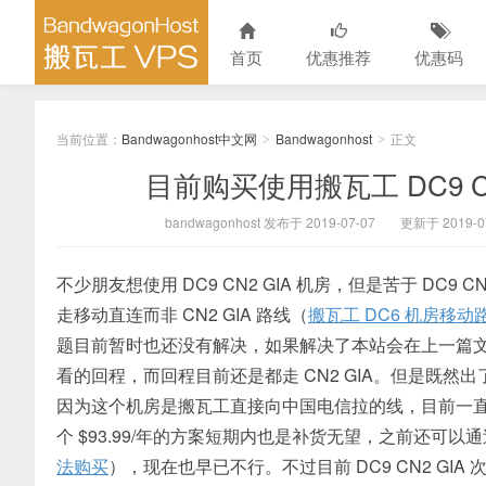
首页
优惠推荐
优惠码
当前位置：
Bandwagonhost中文网
Bandwagonhost
正文
>
>
目前购买使用搬瓦工 DC9 
bandwagonhost 发布于 2019-07-07
更新于 2019-0
不少朋友想使用 DC9 CN2 GIA 机房，但是苦于 DC9
走移动直连而非 CN2 GIA 路线（
搬瓦工 DC6 机房移
题目前暂时也还没有解决，如果解决了本站会在上一篇
看的回程，而回程目前还是都走 CN2 GIA。但是既然出了
因为这个机房是搬瓦工直接向中国电信拉的线，目前一直很稳
个 $93.99/年的方案短期内也是补货无望，之前还可以
法购买
），现在也早已不行。不过目前 DC9 CN2 GIA 