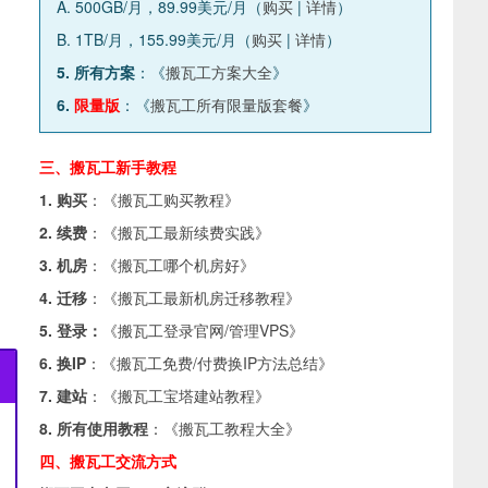
A. 500GB/月，89.99美元/月（
购买
|
详情
）
B. 1TB/月，155.99美元/月（
购买
|
详情
）
5. 所有方案
：《
搬瓦工方案大全
》
6.
限量版
：《
搬瓦工所有限量版套餐
》
三、搬瓦工新手教程
1. 购买
：《
搬瓦工购买教程
》
2. 续费
：《
搬瓦工最新续费实践
》
3. 机房
：《
搬瓦工哪个机房好
》
4. 迁移
：《
搬瓦工最新机房迁移教程
》
5. 登录：
《
搬瓦工登录官网/管理VPS
》
6. 换IP
：《
搬瓦工免费/付费换IP方法总结
》
7. 建站
：《
搬瓦工宝塔建站教程
》
8. 所有使用教程
：《
搬瓦工教程大全
》
四、搬瓦工交流方式