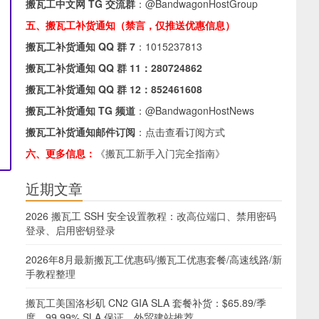
搬瓦工中文网 TG 交流群
：
@BandwagonHostGroup
五、搬瓦工补货通知（禁言，仅推送优惠信息）
搬瓦工补货通知 QQ 群 7
：
1015237813
搬瓦工补货通知 QQ 群 11：
280724862
搬瓦工补货通知 QQ 群 12：
852461608
搬瓦工补货通知 TG 频道
：
@BandwagonHostNews
搬瓦工补货通知邮件订阅
：
点击查看订阅方式
六、更多信息：
《搬瓦工新手入门完全指南》
近期文章
2026 搬瓦工 SSH 安全设置教程：改高位端口、禁用密码
登录、启用密钥登录
2026年8月最新搬瓦工优惠码/搬瓦工优惠套餐/高速线路/新
手教程整理
搬瓦工美国洛杉矶 CN2 GIA SLA 套餐补货：$65.89/季
度，99.99% SLA 保证，外贸建站推荐