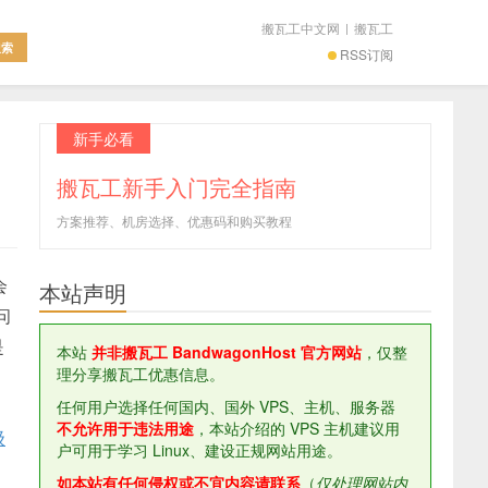
搬瓦工中文网
|
搬瓦工
RSS订阅
新手必看
搬瓦工新手入门完全指南
方案推荐、机房选择、优惠码和购买教程
会
本站声明
问
是
本站
并非搬瓦工 BandwagonHost 官方网站
，仅整
理分享搬瓦工优惠信息。
，
那
任何用户选择任何国内、国外 VPS、主机、服务器
不允许用于违法用途
，本站介绍的 VPS 主机建议用
级
户可用于学习 Linux、建设正规网站用途。
如本站有任何侵权或不宜内容请联系
（
仅处理网站内