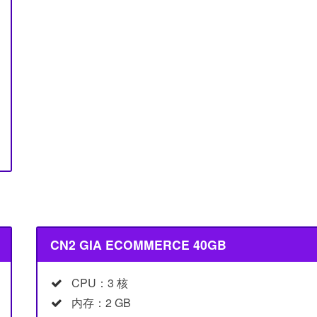
CN2 GIA ECOMMERCE 40GB
CPU：3 核
内存：2 GB