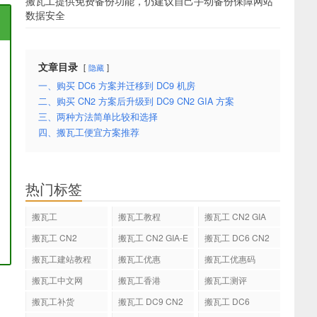
搬瓦工提供免费备份功能，仍建议自己手动备份保障网站
数据安全
文章目录
隐藏
一、购买 DC6 方案并迁移到 DC9 机房
二、购买 CN2 方案后升级到 DC9 CN2 GIA 方案
三、两种方法简单比较和选择
四、搬瓦工便宜方案推荐
热门标签
搬瓦工
搬瓦工教程
搬瓦工 CN2 GIA
搬瓦工 CN2
搬瓦工 CN2 GIA-E
搬瓦工 DC6 CN2
GIA-E
搬瓦工建站教程
搬瓦工优惠
搬瓦工优惠码
搬瓦工中文网
搬瓦工香港
搬瓦工测评
搬瓦工补货
搬瓦工 DC9 CN2
搬瓦工 DC6
GIA