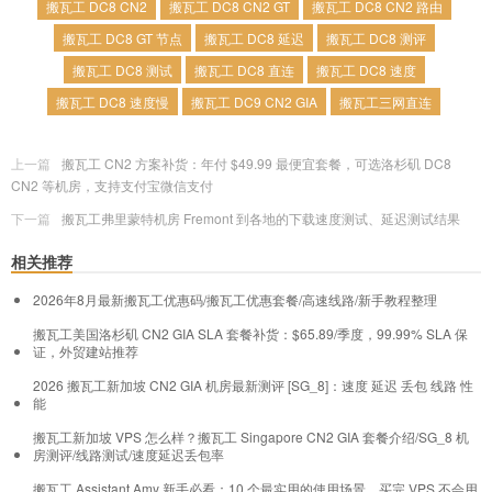
搬瓦工 DC8 CN2
搬瓦工 DC8 CN2 GT
搬瓦工 DC8 CN2 路由
搬瓦工 DC8 GT 节点
搬瓦工 DC8 延迟
搬瓦工 DC8 测评
搬瓦工 DC8 测试
搬瓦工 DC8 直连
搬瓦工 DC8 速度
搬瓦工 DC8 速度慢
搬瓦工 DC9 CN2 GIA
搬瓦工三网直连
上一篇
搬瓦工 CN2 方案补货：年付 $49.99 最便宜套餐，可选洛杉矶 DC8
CN2 等机房，支持支付宝微信支付
下一篇
搬瓦工弗里蒙特机房 Fremont 到各地的下载速度测试、延迟测试结果
相关推荐
2026年8月最新搬瓦工优惠码/搬瓦工优惠套餐/高速线路/新手教程整理
搬瓦工美国洛杉矶 CN2 GIA SLA 套餐补货：$65.89/季度，99.99% SLA 保
证，外贸建站推荐
2026 搬瓦工新加坡 CN2 GIA 机房最新测评 [SG_8]：速度 延迟 丢包 线路 性
能
搬瓦工新加坡 VPS 怎么样？搬瓦工 Singapore CN2 GIA 套餐介绍/SG_8 机
房测评/线路测试/速度延迟丢包率
搬瓦工 Assistant Amy 新手必看：10 个最实用的使用场景，买完 VPS 不会用