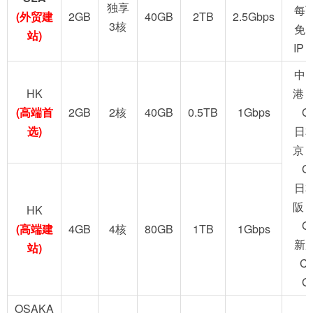
独享
每
(外贸建
2GB
40GB
2TB
2.5Gbps
3核
免
站)
IP
中
HK
港 
(高端首
2GB
2核
40GB
0.5TB
1Gbps
G
选)
日
京 
G
日
阪 
HK
G
(高端建
4GB
4核
80GB
1TB
1Gbps
新
站)
C
G
OSAKA