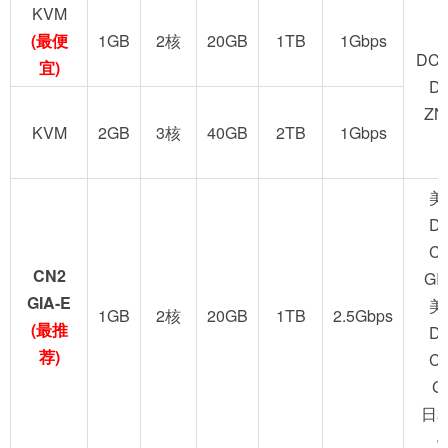
KVM
(最便
1GB
2核
20GB
1TB
1Gbps
DC2
宜)
D
ZN
KVM
2GB
3核
40GB
2TB
1Gbps
美
D
C
CN2
GI
GIA-E
美
1GB
2核
20GB
1TB
2.5Gbps
(最推
D
荐)
C
G
日