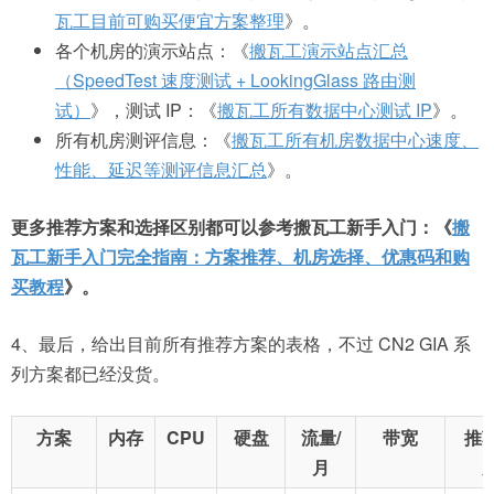
瓦工目前可购买便宜方案整理
》。
各个机房的演示站点：《
搬瓦工演示站点汇总
（SpeedTest 速度测试 + LookingGlass 路由测
试）
》，测试 IP：《
搬瓦工所有数据中心测试 IP
》。
所有机房测评信息：《
搬瓦工所有机房数据中心速度、
性能、延迟等测评信息汇总
》。
更多推荐方案和选择区别都可以参考搬瓦工新手入门：《
搬
瓦工新手入门完全指南：方案推荐、机房选择、优惠码和购
买教程
》。
4、最后，给出目前所有推荐方案的表格，不过 CN2 GIA 系
列方案都已经没货。
方案
内存
CPU
硬盘
流量/
带宽
推
月