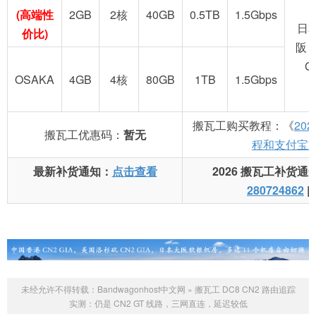
(高端性
2GB
2核
40GB
0.5TB
1.5Gbps
日
价比)
阪 
G
OSAKA
4GB
4核
80GB
1TB
1.5Gbps
搬瓦工购买教程：《
20
搬瓦工优惠码：
暂无
程和支付宝
最新补货通知：
点击查看
2026 搬瓦工补货通
280724862
|
未经允许不得转载：
Bandwagonhost中文网
»
搬瓦工 DC8 CN2 路由追踪
实测：仍是 CN2 GT 线路，三网直连，延迟较低