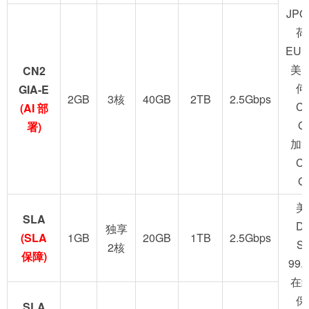
JPO
荷
EUN
美
CN2
何
GIA-E
2GB
3核
40GB
2TB
2.5Gbps
C
(AI 部
G
署)
加
C
G
美
SLA
D
独享
(SLA
1GB
20GB
1TB
2.5Gbps
S
2核
保障)
99.
在
保
SLA