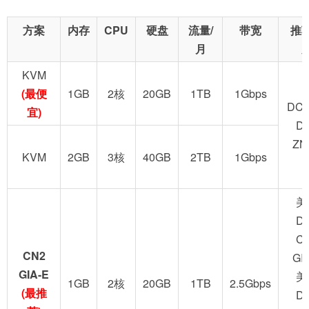
方案
内存
CPU
硬盘
流量/
带宽
推
月
KVM
(最便
1GB
2核
20GB
1TB
1Gbps
DC2
宜)
D
ZN
KVM
2GB
3核
40GB
2TB
1Gbps
美
D
C
CN2
GI
GIA-E
美
1GB
2核
20GB
1TB
2.5Gbps
(最推
D