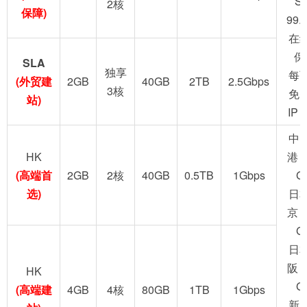
S
2核
保障)
99.
在
保
SLA
独享
每
(外贸建
2GB
40GB
2TB
2.5Gbps
3核
免
站)
IP
中
HK
港 
(高端首
2GB
2核
40GB
0.5TB
1Gbps
G
选)
日
京 
G
日
阪 
HK
G
(高端建
4GB
4核
80GB
1TB
1Gbps
新