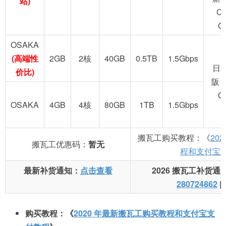
站)
C
G
OSAKA
(高端性
2GB
2核
40GB
0.5TB
1.5Gbps
日
价比)
阪 
G
OSAKA
4GB
4核
80GB
1TB
1.5Gbps
搬瓦工购买教程：《
20
搬瓦工优惠码：
暂无
程和支付宝
最新补货通知：
点击查看
2026 搬瓦工补货通
280724862
|
购买教程：《
2020 年最新搬瓦工购买教程和支付宝支