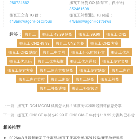
280724862
搬瓦工补货 QQ 群(禁言，仅推送)：
852461608
搬瓦工交流 TG 群：
搬瓦工补货通知 TG 频道：
@BandwagonHostGroup
@BandwagonHostNews
标签：
搬瓦工
搬瓦工 49.99 缺货
搬瓦工 99.99
搬瓦工 CN2
搬瓦工 CN2 49.99
搬瓦工 CN2 套餐
搬瓦工 CN2 方案
搬瓦工 CN2 缺货
搬瓦工中文网
搬瓦工什么时候补货
搬瓦工优惠
搬瓦工优惠码
搬瓦工优惠获取
搬瓦工优惠通知
搬瓦工便宜套餐
搬瓦工便宜方案
搬瓦工便宜方案缺货
搬瓦工便宜缺货
搬瓦工库存
搬瓦工库存监控
搬瓦工断货
搬瓦工缺货
搬瓦工补货
搬瓦工补货通知
搬瓦工补货频道
上一篇
搬瓦工 DC4 MCOM 机房怎么样？速度测试和延迟测评信息分享
下一篇
搬瓦工 CN2 GT 年付 $49.99 和 CN2 GIA-E 年付 $119.99 方案均已补货
相关推荐
2026年8月最新搬瓦工优惠码/搬瓦工优惠套餐/高速线路/新手教程整理