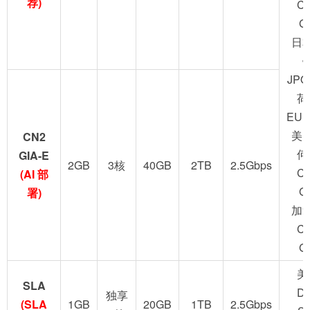
荐)
C
G
日
JPO
荷
EUN
美
CN2
何
GIA-E
2GB
3核
40GB
2TB
2.5Gbps
C
(AI 部
G
署)
加
C
G
美
SLA
D
独享
(SLA
1GB
20GB
1TB
2.5Gbps