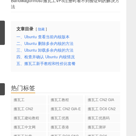
Bandwagonhost/搬瓦工VPS注册时看不到验证码的解决方
法
文章目录
隐藏
一、Ubuntu 查看当前内核版本
二、Ubuntu 删除多余内核的方法
三、Ubuntu 卸载多余内核的方法
四、检查并确认 Ubuntu 内核情况
五、搬瓦工新手教程和性价比套餐
热门标签
搬瓦工
搬瓦工教程
搬瓦工 CN2 GIA
搬瓦工 CN2
搬瓦工 CN2 GIA-E
搬瓦工 DC6 CN2
GIA-E
搬瓦工建站教程
搬瓦工优惠
搬瓦工优惠码
搬瓦工中文网
搬瓦工香港
搬瓦工测评
搬瓦工补货
搬瓦工 DC9 CN2
搬瓦工 DC6