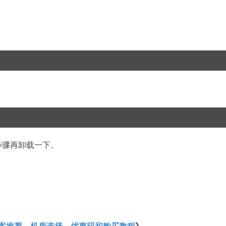
步骤再卸载一下。
案推荐、机房选择、优惠码和购买教程
》