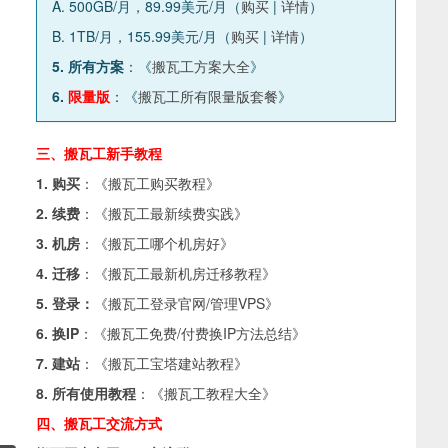
A. 500GB/月，89.99美元/月（
购买
|
详情
）
B. 1TB/月，155.99美元/月（
购买
|
详情
）
5. 所有方案
：《
搬瓦工方案大全
》
6.
限量版
：《
搬瓦工所有限量版套餐
》
三、搬瓦工新手教程
1. 购买
：《
搬瓦工购买教程
》
2. 续费
：《
搬瓦工最新续费实践
》
3. 机房
：《
搬瓦工哪个机房好
》
4. 迁移
：《
搬瓦工最新机房迁移教程
》
5. 登录：
《
搬瓦工登录官网/管理VPS
》
6. 换IP
：《
搬瓦工免费/付费换IP方法总结
》
7. 建站
：《
搬瓦工宝塔建站教程
》
8. 所有使用教程
：《
搬瓦工教程大全
》
四、搬瓦工交流方式