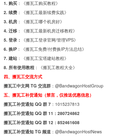
1. 购买
：《
搬瓦工购买教程
》
2. 续费
：《
搬瓦工最新续费实践
》
3. 机房
：《
搬瓦工哪个机房好
》
4. 迁移
：《
搬瓦工最新机房迁移教程
》
5. 登录：
《
搬瓦工登录官网/管理VPS
》
6. 换IP
：《
搬瓦工免费/付费换IP方法总结
》
7. 建站
：《
搬瓦工宝塔建站教程
》
8. 所有使用教程
：《
搬瓦工教程大全
》
四、搬瓦工交流方式
搬瓦工中文网 TG 交流群
：
@BandwagonHostGroup
五、搬瓦工补货通知（禁言，仅推送优惠信息）
搬瓦工补货通知 QQ 群 7
：
1015237813
搬瓦工补货通知 QQ 群 11：
280724862
搬瓦工补货通知 QQ 群 12：
852461608
搬瓦工补货通知 TG 频道
：
@BandwagonHostNews