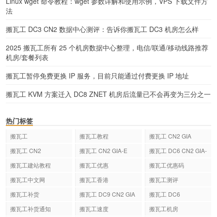
Linux wget 命令教程：wget 参数详解和使用示例，VPS 下载文件方
法
搬瓦工 DC3 CN2 数据中心测评：告诉你搬瓦工 DC3 机房怎么样
2025 搬瓦工所有 25 个机房数据中心整理，电信/联通/移动线路推荐
机房/套餐列表
搬瓦工暂停免费更换 IP 服务，目前只能通过付费更换 IP 地址
搬瓦工 KVM 方案迁入 DC8 ZNET 机房后流量已不会再变为三分之一
热门标签
搬瓦工
搬瓦工教程
搬瓦工 CN2 GIA
搬瓦工 CN2
搬瓦工 CN2 GIA-E
搬瓦工 DC6 CN2 GIA-
E
搬瓦工建站教程
搬瓦工优惠
搬瓦工优惠码
搬瓦工中文网
搬瓦工香港
搬瓦工测评
搬瓦工补货
搬瓦工 DC9 CN2 GIA
搬瓦工 DC6
搬瓦工补货通知
搬瓦工速度
搬瓦工机房