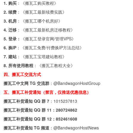
1. 购买
：《
搬瓦工购买教程
》
2. 续费
：《
搬瓦工最新续费实践
》
3. 机房
：《
搬瓦工哪个机房好
》
4. 迁移
：《
搬瓦工最新机房迁移教程
》
5. 登录：
《
搬瓦工登录官网/管理VPS
》
6. 换IP
：《
搬瓦工免费/付费换IP方法总结
》
7. 建站
：《
搬瓦工宝塔建站教程
》
8. 所有使用教程
：《
搬瓦工教程大全
》
四、搬瓦工交流方式
搬瓦工中文网 TG 交流群
：
@BandwagonHostGroup
五、搬瓦工补货通知（禁言，仅推送优惠信息）
搬瓦工补货通知 QQ 群 7
：
1015237813
搬瓦工补货通知 QQ 群 11：
280724862
搬瓦工补货通知 QQ 群 12：
852461608
搬瓦工补货通知 TG 频道
：
@BandwagonHostNews