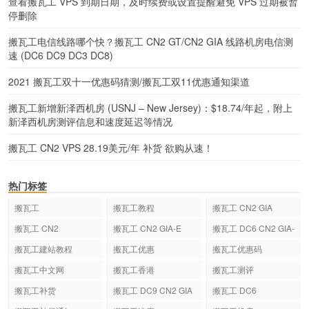
查看搬瓦工 VPS 到期日期，及时续费或设置提醒避免 VPS 过期被暂
停删除
搬瓦工电信线路哪个快？搬瓦工 CN2 GT/CN2 GIA 线路机房电信测
速 (DC6 DC9 DC3 DC8)
2021 搬瓦工双十一优惠码猜测/搬瓦工双11优惠通知渠道
搬瓦工新增新泽西机房 (USNJ – New Jersey)：$18.74/年起，附上
新泽西机房测评信息和速度延迟等情况
搬瓦工 CN2 VPS 28.19美元/年 补货 欲购从速！
热门标签
搬瓦工
搬瓦工教程
搬瓦工 CN2 GIA
搬瓦工 CN2
搬瓦工 CN2 GIA-E
搬瓦工 DC6 CN2 GIA-
E
搬瓦工建站教程
搬瓦工优惠
搬瓦工优惠码
搬瓦工中文网
搬瓦工香港
搬瓦工测评
搬瓦工补货
搬瓦工 DC9 CN2 GIA
搬瓦工 DC6