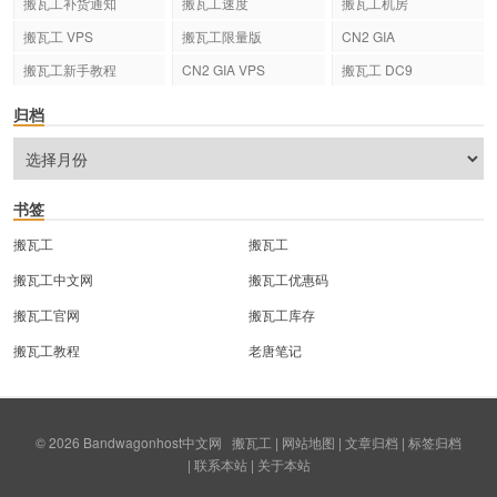
搬瓦工补货通知
搬瓦工速度
搬瓦工机房
搬瓦工 VPS
搬瓦工限量版
CN2 GIA
搬瓦工新手教程
CN2 GIA VPS
搬瓦工 DC9
归档
书签
搬瓦工
搬瓦工
搬瓦工中文网
搬瓦工优惠码
搬瓦工官网
搬瓦工库存
搬瓦工教程
老唐笔记
© 2026
Bandwagonhost中文网
搬瓦工
|
网站地图
|
文章归档
|
标签归档
|
联系本站
|
关于本站