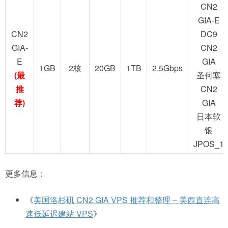
CN2
GIA-E
CN2
DC9
GIA-
CN2
E
GIA
1GB
2核
20GB
1TB
2.5Gbps
(最
圣何塞
推
CN2
荐)
GIA
日本软
银
JPOS_1
更多信息：
《
美国洛杉矶 CN2 GIA VPS 推荐和整理 – 美西直连高
速低延迟建站 VPS
》