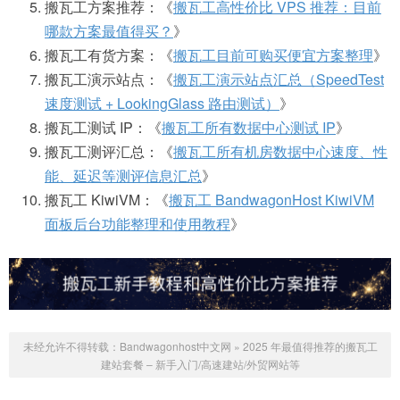
搬瓦工方案推荐：《
搬瓦工高性价比 VPS 推荐：目前
哪款方案最值得买？
》
搬瓦工有货方案：《
搬瓦工目前可购买便宜方案整理
》
搬瓦工演示站点：《
搬瓦工演示站点汇总（SpeedTest
速度测试 + LookingGlass 路由测试）
》
搬瓦工测试 IP：《
搬瓦工所有数据中心测试 IP
》
搬瓦工测评汇总：《
搬瓦工所有机房数据中心速度、性
能、延迟等测评信息汇总
》
搬瓦工 KiwiVM：《
搬瓦工 BandwagonHost KiwiVM
面板后台功能整理和使用教程
》
未经允许不得转载：
Bandwagonhost中文网
»
2025 年最值得推荐的搬瓦工
建站套餐 – 新手入门/高速建站/外贸网站等