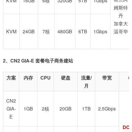
KVM
16GB
6核
320GB
5TB
1Gbps
姆斯特
丹
加拿大
KVM
24GB
7核
480GB
6TB
1Gbps
温哥华
2、CN2 GIA-E 套餐电子商务建站
方案
内存
CPU
硬盘
流量/
带宽
月
CN2
GIA-
1GB
2核
20GB
1TB
2.5Gbps
E
DC6