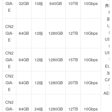
GIA-
32GB
10核
640GB
10TB
10Gbps
弗
E
F
新
U
CN2
GIA-
64GB
12核
1280GB
12TB
10Gbps
US
E
US
CN2
GIA-
64GB
12核
1280GB
15TB
10Gbps
EU
E
加
CN2
CA
GIA-
64GB
12核
1280GB
20TB
10Gbps
E
AED
CN2
GIA-
64GB
24核
1280GB
12TB
10Gbps