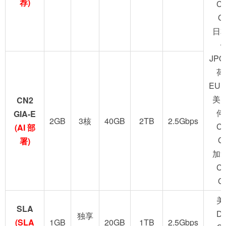
荐)
C
G
日
JPO
荷
EUN
美
CN2
何
GIA-E
2GB
3核
40GB
2TB
2.5Gbps
C
(AI 部
G
署)
加
C
G
美
SLA
D
独享
(SLA
1GB
20GB
1TB
2.5Gbps