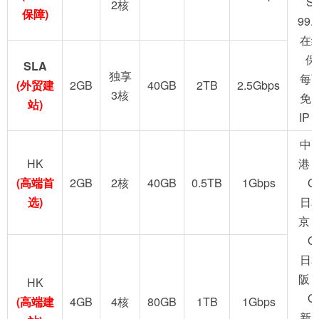
S
2核
保障)
99.
在
保
SLA
独享
每
(外贸建
2GB
40GB
2TB
2.5Gbps
3核
免
站)
IP
中
HK
港 
(高端首
2GB
2核
40GB
0.5TB
1Gbps
G
选)
日
京 
G
日
阪 
HK
G
(高端建
4GB
4核
80GB
1TB
1Gbps
新