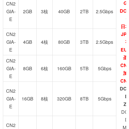
GI
CN2
DC9
GIA-
2GB
3核
40GB
2TB
2.5Gbps
G
E
日
CN2
JP
GIA-
4GB
4核
80GB
3TB
2.5Gbps
E
EU
圣
CN2
CN2
GIA-
8GB
6核
160GB
5TB
5Gbps
加
E
CN2
DC3
CN2
D
GIA-
16GB
8核
320GB
8TB
5Gbps
Z
E
DC
D
CN2
M