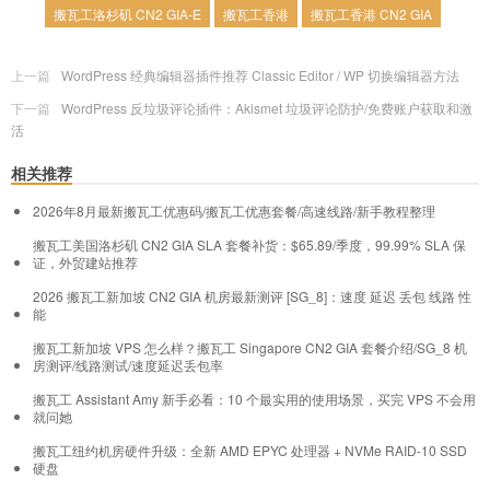
搬瓦工洛杉矶 CN2 GIA-E
搬瓦工香港
搬瓦工香港 CN2 GIA
上一篇
WordPress 经典编辑器插件推荐 Classic Editor / WP 切换编辑器方法
下一篇
WordPress 反垃圾评论插件：Akismet 垃圾评论防护/免费账户获取和激
活
相关推荐
2026年8月最新搬瓦工优惠码/搬瓦工优惠套餐/高速线路/新手教程整理
搬瓦工美国洛杉矶 CN2 GIA SLA 套餐补货：$65.89/季度，99.99% SLA 保
证，外贸建站推荐
2026 搬瓦工新加坡 CN2 GIA 机房最新测评 [SG_8]：速度 延迟 丢包 线路 性
能
搬瓦工新加坡 VPS 怎么样？搬瓦工 Singapore CN2 GIA 套餐介绍/SG_8 机
房测评/线路测试/速度延迟丢包率
搬瓦工 Assistant Amy 新手必看：10 个最实用的使用场景，买完 VPS 不会用
就问她
搬瓦工纽约机房硬件升级：全新 AMD EPYC 处理器 + NVMe RAID-10 SSD
硬盘