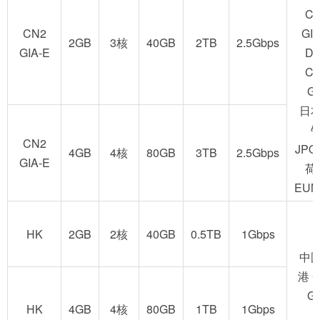
C
CN2
GIA
2GB
3核
40GB
2TB
2.5Gbps
GIA-E
D
C
GI
日
CN2
JPO
4GB
4核
80GB
3TB
2.5Gbps
GIA-E
荷
EUN
HK
2GB
2核
40GB
0.5TB
1Gbps
中
港 
GI
HK
4GB
4核
80GB
1TB
1Gbps