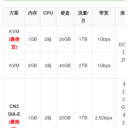
方案
内存
CPU
硬盘
流量/
带宽
推
月
KVM
(最便
1GB
2核
20GB
1TB
1Gbps
DC2
宜)
D
ZN
KVM
2GB
3核
40GB
2TB
1Gbps
美
D
C
CN2
GI
GIA-E
美
1GB
2核
20GB
1TB
2.5Gbps
(最推
D