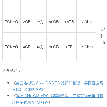
TOKYO
2GB
2核
40GB
0.5TB
1.2Gbps
日
京 
GI
TOKYO
4GB
4核
80GB
1TB
1.2Gbps
更多信息：
《
美国洛杉矶 CN2 GIA VPS 推荐和整理 – 美西直连高
速低延迟建站 VPS
》
《
香港 CN2 GIA VPS 推荐和整理 – 三网直连低延迟高
速建站香港 VPS 推荐
》