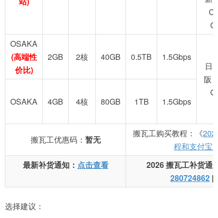
站)
C
G
OSAKA
(高端性
2GB
2核
40GB
0.5TB
1.5Gbps
日
价比)
阪 
G
OSAKA
4GB
4核
80GB
1TB
1.5Gbps
搬瓦工购买教程：《
20
搬瓦工优惠码：
暂无
程和支付宝
最新补货通知：
点击查看
2026 搬瓦工补货通
280724862
|
选择建议：