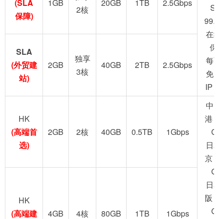
(SLA
1GB
20GB
1TB
2.5Gbps
S
2核
保障)
99.
在
保
SLA
独享
每
(外贸建
2GB
40GB
2TB
2.5Gbps
3核
免
站)
IP
中
HK
港 
(高端首
2GB
2核
40GB
0.5TB
1Gbps
G
选)
日
京 
G
日
阪 
HK
G
(高端建
4GB
4核
80GB
1TB
1Gbps