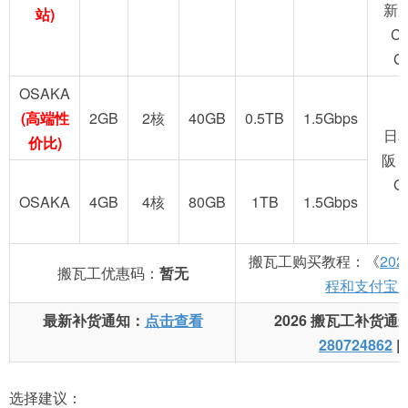
新
站)
C
G
OSAKA
(高端性
2GB
2核
40GB
0.5TB
1.5Gbps
日
价比)
阪 
G
OSAKA
4GB
4核
80GB
1TB
1.5Gbps
搬瓦工购买教程：《
20
搬瓦工优惠码：
暂无
程和支付宝
最新补货通知：
点击查看
2026 搬瓦工补货通
280724862
|
选择建议：