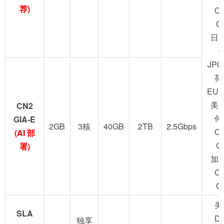
荐)
C
G
日
JPO
荷
EUN
美
CN2
何
GIA-E
2GB
3核
40GB
2TB
2.5Gbps
C
(AI 部
G
署)
加
C
G
美
SLA
D
独享