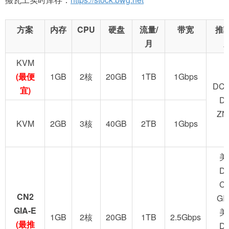
方案
内存
CPU
硬盘
流量/
带宽
推
月
KVM
(最便
1GB
2核
20GB
1TB
1Gbps
DC2
宜)
D
ZN
KVM
2GB
3核
40GB
2TB
1Gbps
美
D
C
CN2
GI
GIA-E
美
1GB
2核
20GB
1TB
2.5Gbps
(最推
D