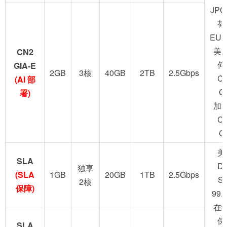
JPO
荷
EUN
美
CN2
何
GIA-E
2GB
3核
40GB
2TB
2.5Gbps
C
(AI 部
G
署)
加
C
G
美
SLA
D
独享
(SLA
1GB
20GB
1TB
2.5Gbps
S
2核
保障)
99.
在
保
SLA