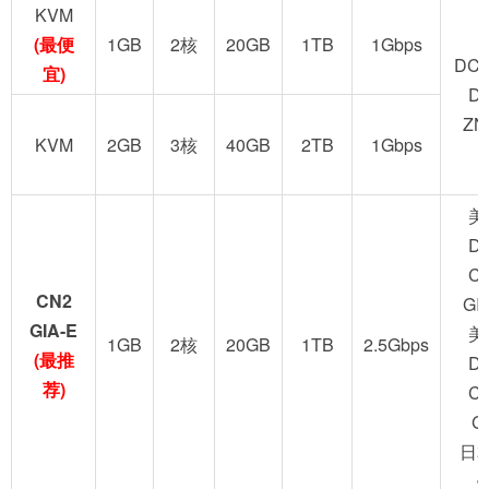
KVM
(最便
1GB
2核
20GB
1TB
1Gbps
DC2
宜)
D
ZN
KVM
2GB
3核
40GB
2TB
1Gbps
美
D
C
CN2
GI
GIA-E
美
1GB
2核
20GB
1TB
2.5Gbps
(最推
D
荐)
C
G
日