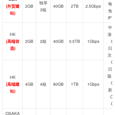
独享
每
(外贸建
2GB
40GB
2TB
2.5Gbps
3核
免
站)
IP
中
HK
港 
(高端首
2GB
2核
40GB
0.5TB
1Gbps
G
选)
日
京 
G
日
阪 
HK
G
(高端建
4GB
4核
80GB
1TB
1Gbps
新
站)
C
G
OSAKA