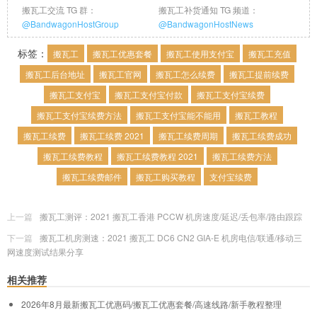
搬瓦工交流 TG 群：
搬瓦工补货通知 TG 频道：
@BandwagonHostGroup
@BandwagonHostNews
标签：
搬瓦工
搬瓦工优惠套餐
搬瓦工使用支付宝
搬瓦工充值
搬瓦工后台地址
搬瓦工官网
搬瓦工怎么续费
搬瓦工提前续费
搬瓦工支付宝
搬瓦工支付宝付款
搬瓦工支付宝续费
搬瓦工支付宝续费方法
搬瓦工支付宝能不能用
搬瓦工教程
搬瓦工续费
搬瓦工续费 2021
搬瓦工续费周期
搬瓦工续费成功
搬瓦工续费教程
搬瓦工续费教程 2021
搬瓦工续费方法
搬瓦工续费邮件
搬瓦工购买教程
支付宝续费
上一篇
搬瓦工测评：2021 搬瓦工香港 PCCW 机房速度/延迟/丢包率/路由跟踪
下一篇
搬瓦工机房测速：2021 搬瓦工 DC6 CN2 GIA-E 机房电信/联通/移动三
网速度测试结果分享
相关推荐
2026年8月最新搬瓦工优惠码/搬瓦工优惠套餐/高速线路/新手教程整理