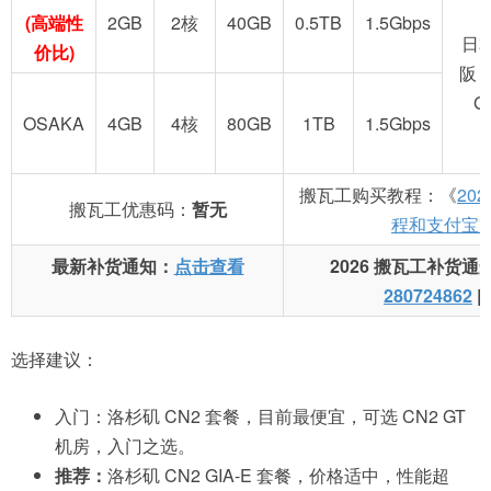
(高端性
2GB
2核
40GB
0.5TB
1.5Gbps
日
价比)
阪 
G
OSAKA
4GB
4核
80GB
1TB
1.5Gbps
搬瓦工购买教程：《
20
搬瓦工优惠码：
暂无
程和支付宝
最新补货通知：
点击查看
2026 搬瓦工补货通
280724862
|
选择建议：
入门：洛杉矶 CN2 套餐，目前最便宜，可选 CN2 GT
机房，入门之选。
推荐：
洛杉矶 CN2 GIA-E 套餐，价格适中，性能超