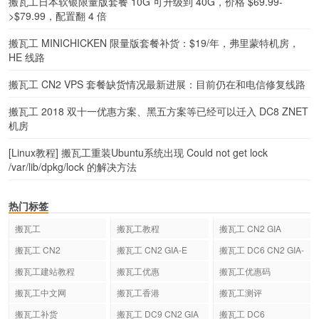
搬瓦工日本软银限量版套餐 10G 可升级到 40G，价格 $69.99-
>$79.99，配置翻 4 倍
搬瓦工 MINICHICKEN 限量版套餐补货：$19/年，弗里蒙特机房，
HE 线路
搬瓦工 CN2 VPS 套餐缺货情况最新进展：目前仍在和电信修复线路
搬瓦工 2018 双十一优惠方案、黑五方案等已经可以迁入 DC8 ZNET
机房
[Linux教程] 搬瓦工重装Ubuntu系统出现 Could not get lock
/var/lib/dpkg/lock 的解决方法
热门标签
搬瓦工
搬瓦工教程
搬瓦工 CN2 GIA
搬瓦工 CN2
搬瓦工 CN2 GIA-E
搬瓦工 DC6 CN2 GIA-
E
搬瓦工建站教程
搬瓦工优惠
搬瓦工优惠码
搬瓦工中文网
搬瓦工香港
搬瓦工测评
搬瓦工补货
搬瓦工 DC9 CN2 GIA
搬瓦工 DC6