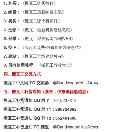
1. 购买
：《
搬瓦工购买教程
》
2. 续费
：《
搬瓦工最新续费实践
》
3. 机房
：《
搬瓦工哪个机房好
》
4. 迁移
：《
搬瓦工最新机房迁移教程
》
5. 登录：
《
搬瓦工登录官网/管理VPS
》
6. 换IP
：《
搬瓦工免费/付费换IP方法总结
》
7. 建站
：《
搬瓦工宝塔建站教程
》
8. 所有使用教程
：《
搬瓦工教程大全
》
四、搬瓦工交流方式
搬瓦工中文网 TG 交流群
：
@BandwagonHostGroup
五、搬瓦工补货通知（禁言，仅推送优惠信息）
搬瓦工补货通知 QQ 群 7
：
1015237813
搬瓦工补货通知 QQ 群 11：
280724862
搬瓦工补货通知 QQ 群 12：
852461608
搬瓦工补货通知 TG 频道
：
@BandwagonHostNews