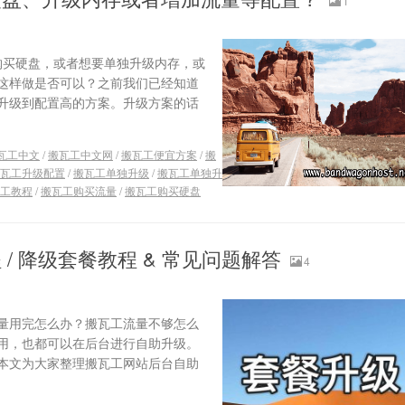
1
独购买硬盘，或者想要单独升级内存，或
这样做是否可以？之前我们已经知道
升级到配置高的方案。升级方案的话
瓦工中文
/
搬瓦工中文网
/
搬瓦工便宜方案
/
搬
瓦工升级配置
/
搬瓦工单独升级
/
搬瓦工单独升
工教程
/
搬瓦工购买流量
/
搬瓦工购买硬盘
/ 降级套餐教程 & 常见问题解答
4
量用完怎么办？搬瓦工流量不够怎么
用，也都可以在后台进行自助升级。
本文为大家整理搬瓦工网站后台自助