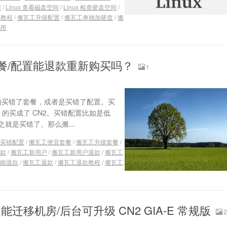
程
/
Linux 查看磁盘空间
/
Linux 检查硬盘空间
/
级教程
/
搬瓦工升级配置
/
搬瓦工单独加硬盘
/
搬
用
套餐/配置能退款重新购买吗？
1
比如买错了套餐，或者是买错了配置。买
-E 的买成了 CN2。买错配置比如是低
就是买错了。那么搬...
买错配置
/
搬瓦工便宜套餐
/
搬瓦工升级套餐
/
款
/
搬瓦工新用户
/
搬瓦工新用户退款
/
搬瓦工
能退款
/
搬瓦工退款
/
搬瓦工退款教程
/
搬瓦工
移机房/后台可升级 CN2 GIA-E 常规版
2