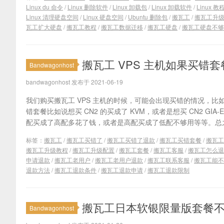
Linux du 命令
/
Linux 删除软件
/
Linux 卸载包
/
Linux 卸载软件
/
Linux 教
Linux 清理硬盘空间
/
Linux 硬盘空间
/
Ubuntu 删除包
/
搬瓦工
/
搬瓦工升
瓦工扩大硬盘
/
搬瓦工教程
/
搬瓦工数据迁移
/
搬瓦工硬盘
/
搬瓦工硬盘不够
搬瓦工 VPS 主机如果买错
Bandwagonhost
bandwagonhost 发布于 2021-06-19
我们购买搬瓦工 VPS 主机的时候，可能会出现买错的情况，
错套餐比如说想买 CN2 的买成了 KVM，或者是想买 CN2 GIA
配买成了高配多花了钱，或者是高配买成了低配不够用等等。总之
标签：
搬瓦工
/
搬瓦工买错了
/
搬瓦工买错了退款
/
搬瓦工买错套餐
/
搬瓦工
搬瓦工升级教程
/
搬瓦工升级配置
/
搬瓦工套餐
/
搬瓦工客服
/
搬瓦工怎么退
申请退款
/
搬瓦工老用户
/
搬瓦工老用户退款
/
搬瓦工联系客服
/
搬瓦工能不
退款方法
/
搬瓦工退款条件
/
搬瓦工退款申请
/
搬瓦工退款限制
搬瓦工日本软银限量版套餐不能迁
Bandwagonhost