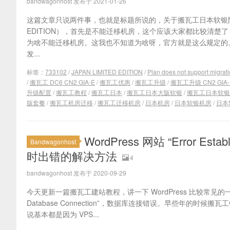
bandwagonhost 发布于 2021-01-26
这篇文章只说两件事，也就是标题所说的，关于搬瓦工日本软银限量版套
EDITION），首先是不能迁移机房，这个应该大家都比较清楚
为啥不能迁移机房。这我也不知道为啥呀，官方就是这么规定的
发...
标签：
733102
/
JAPAN LIMITED EDITION
/
Plan does not support migrat
/
搬瓦工 DC6 CN2 GIA-E
/
搬瓦工优惠
/
搬瓦工升级
/
搬瓦工升级 CN2 GIA-
升级配置
/
搬瓦工教程
/
搬瓦工日本
/
搬瓦工日本大阪软银
/
搬瓦工日本软银
版套餐
/
搬瓦工机房迁移
/
搬瓦工迁移机房
/
日本机房
/
日本软银机房
/
日本
WordPress 网站 “Error Esta
Bandwagonhost
时出错的解决方法
4
bandwagonhost 发布于 2020-09-29
今天更新一篇搬瓦工建站教程，讲一下 WordPress 比较常见的一个问题，就
Database Connection”，数据库连接错误。早些年的时
说基本都是因为 VPS...