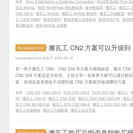
标签：
Error Establishing a Database Connection
/
InnoDB Buffer Pool Si
优化 MySQL
/
修复 WordPress 网站数据库
/
备份数据库
/
搬瓦工
/
搬瓦工 C
CN2 GIA-E
/
搬瓦工 MySQL
/
搬瓦工 MySQL 数据库
/
搬瓦工升级配置
/
搬
瓦工添加 SWAP
/
数据库密码
/
数据库建立连接错误
/
数据库用户名
/
数据
重启数据库
/
限制 MySQL 连接数
搬瓦工 CN2 方案可以升级到 CN
Bandwagonhost
bandwagonhost 发布于 2020-03-16
前一阵子搬瓦工 CN2、CN2 GIA 等方案大规模缺货，最近 CN2
CN2 GIA 方案还是没有货。之前文章一直推荐大家可以通过购买 CN
案，发现还是有朋友不清楚到底 CN2 方案能升级成哪些方案...
标签：
CN2 GIA
/
CN2 GIA-E
/
DC6 CN2 GIA-E
/
DC9 CN2 GIA
/
搬瓦工
/
GT
/
搬瓦工 CN2 IA
/
搬瓦工 CN2 升级
/
搬瓦工 CN2 升级 CN2 GIA
/
搬瓦工 
瓦工 CN2 能不能升级
/
搬瓦工 DC6 CN2 GIA-E
/
搬瓦工 DC9 CN2 GIA
/
搬
搬瓦工升级教程
/
搬瓦工升级配置
/
搬瓦工后台升级
搬瓦工购买后能否单独购买
Bandwagonhost