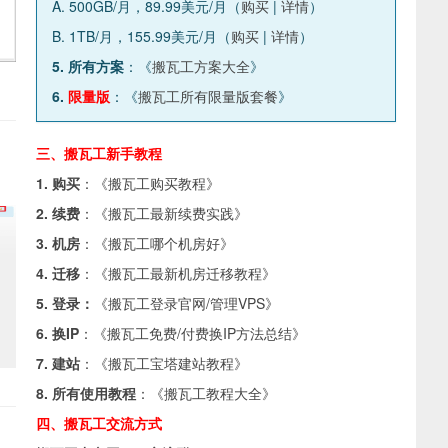
A. 500GB/月，89.99美元/月（
购买
|
详情
）
B. 1TB/月，155.99美元/月（
购买
|
详情
）
5. 所有方案
：《
搬瓦工方案大全
》
6.
限量版
：《
搬瓦工所有限量版套餐
》
三、搬瓦工新手教程
1. 购买
：《
搬瓦工购买教程
》
2. 续费
：《
搬瓦工最新续费实践
》
3. 机房
：《
搬瓦工哪个机房好
》
4. 迁移
：《
搬瓦工最新机房迁移教程
》
5. 登录：
《
搬瓦工登录官网/管理VPS
》
6. 换IP
：《
搬瓦工免费/付费换IP方法总结
》
7. 建站
：《
搬瓦工宝塔建站教程
》
8. 所有使用教程
：《
搬瓦工教程大全
》
四、搬瓦工交流方式