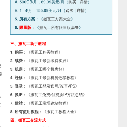
A. 500GB/月，89.99美元/月（
购买
|
详情
）
B. 1TB/月，155.99美元/月（
购买
|
详情
）
5. 所有方案
：《
搬瓦工方案大全
》
6.
限量版
：《
搬瓦工所有限量版套餐
》
三、搬瓦工新手教程
1. 购买
：《
搬瓦工购买教程
》
2. 续费
：《
搬瓦工最新续费实践
》
媒
3. 机房
：《
搬瓦工哪个机房好
》
股
4. 迁移
：《
搬瓦工最新机房迁移教程
》
5. 登录：
《
搬瓦工登录官网/管理VPS
》
6. 换IP
：《
搬瓦工免费/付费换IP方法总结
》
中
7. 建站
：《
搬瓦工宝塔建站教程
》
直
8. 所有使用教程
：《
搬瓦工教程大全
》
四、搬瓦工交流方式