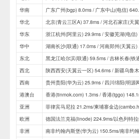
华南
广东广州(bgp) 8.0ms / 广东中山(电信) 640
华北
北京(青云三区A) 37.8ms / 河北石家庄(天翼云
华东
浙江杭州(阿里云) 29.9ms / 安徽芜湖(电信) 7
华中
湖南长沙(联通) 17.0ms / 河南郑州(天翼云) 2
东北
黑龙江哈尔滨(联通) 59.5ms / 吉林长春(铁通)
西北
陕西西安(天翼云一区) 54.6ms / 新疆乌鲁木齐
西南
贵州贵阳(华为云) 25.9ms / 四川绵阳(明源网络
港澳台
香港(tinmok.com) 1.3ms / 香港(tggo) 148.
亚洲
菲律宾马尼拉 21.2ms/柬埔寨金边(cambo.hos
欧洲
德国法兰克福(linode) 224.9ms/以色列特拉
非洲
南非约翰内斯堡(华为云) 150.5ms/南非约翰内斯