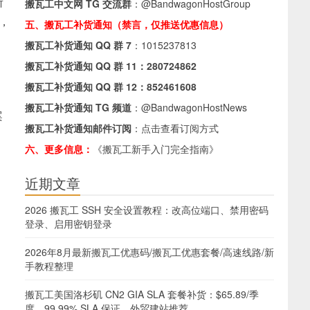
所
搬瓦工中文网 TG 交流群
：
@BandwagonHostGroup
宽，
五、搬瓦工补货通知（禁言，仅推送优惠信息）
搬瓦工补货通知 QQ 群 7
：
1015237813
搬瓦工补货通知 QQ 群 11：
280724862
搬瓦工补货通知 QQ 群 12：
852461608
搬瓦工补货通知 TG 频道
：
@BandwagonHostNews
案
搬瓦工补货通知邮件订阅
：
点击查看订阅方式
六、更多信息：
《搬瓦工新手入门完全指南》
近期文章
2026 搬瓦工 SSH 安全设置教程：改高位端口、禁用密码
登录、启用密钥登录
2026年8月最新搬瓦工优惠码/搬瓦工优惠套餐/高速线路/新
手教程整理
搬瓦工美国洛杉矶 CN2 GIA SLA 套餐补货：$65.89/季
度，99.99% SLA 保证，外贸建站推荐