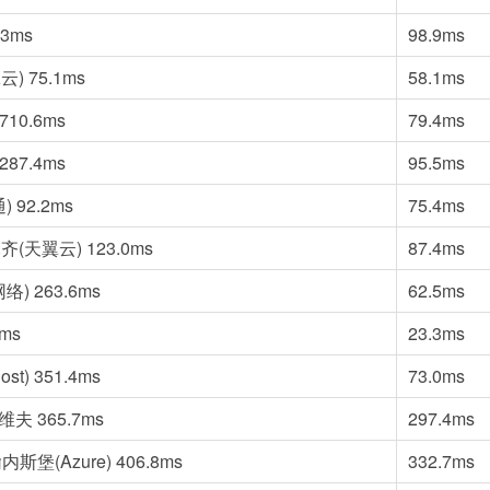
.3ms
98.9ms
) 75.1ms
58.1ms
10.6ms
79.4ms
87.4ms
95.5ms
 92.2ms
75.4ms
(天翼云) 123.0ms
87.4ms
) 263.6ms
62.5ms
1ms
23.3ms
t) 351.4ms
73.0ms
维夫 365.7ms
297.4ms
堡(Azure) 406.8ms
332.7ms