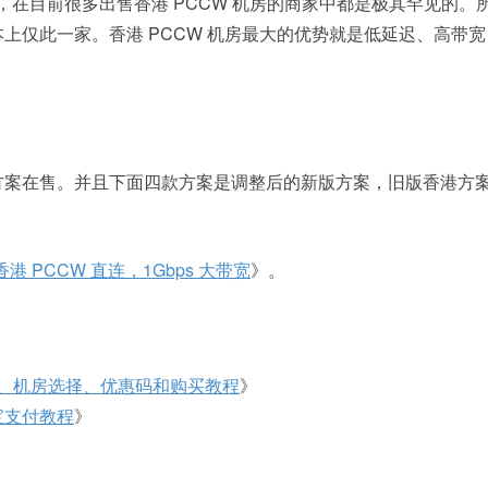
的，在目前很多出售香港 PCCW 机房的商家中都是极其罕见的。
 基本上仅此一家。香港 PCCW 机房最大的优势就是低延迟、高带
方案在售。并且下面四款方案是调整后的新版方案，旧版香港方
港 PCCW 直连，1Gbps 大带宽
》。
、机房选择、优惠码和购买教程
》
宝支付教程
》