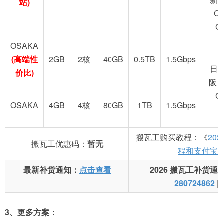
站)
C
G
OSAKA
(高端性
2GB
2核
40GB
0.5TB
1.5Gbps
日
价比)
阪 
G
OSAKA
4GB
4核
80GB
1TB
1.5Gbps
搬瓦工购买教程：《
20
搬瓦工优惠码：
暂无
程和支付宝
最新补货通知：
点击查看
2026 搬瓦工补货通
280724862
|
3、更多方案：