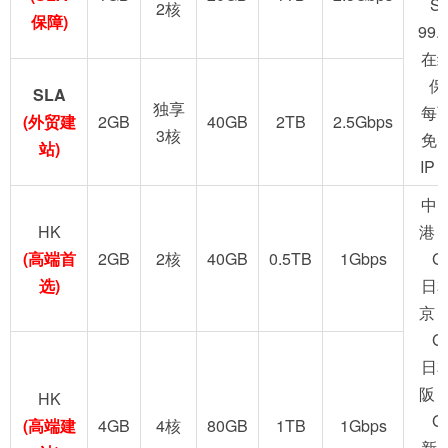
S
2核
保障)
99.
在
保
SLA
独享
每
(外贸建
2GB
40GB
2TB
2.5Gbps
3核
免
站)
IP
中
HK
港 
(高端首
2GB
2核
40GB
0.5TB
1Gbps
G
选)
日
京 
G
日
阪 
HK
G
(高端建
4GB
4核
80GB
1TB
1Gbps
新