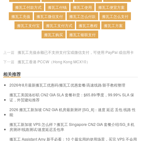
搬瓦工付款方式
搬瓦工付钱
搬瓦工使用
搬瓦工便宜方案
搬瓦工充值
搬瓦工微信支付
搬瓦工怎么付款
搬瓦工怎么支付
搬瓦工支付宝
搬瓦工支付方式
搬瓦工教程
搬瓦工方案
搬瓦工购买
搬瓦工银联支付
上一篇
搬瓦工充值余额已不支持支付宝或微信支付，可使用 PayPal 或信用卡
下一篇
搬瓦工香港 PCCW（Hong Kong MCX10）
相关推荐
2026年8月最新搬瓦工优惠码/搬瓦工优惠套餐/高速线路/新手教程整理
搬瓦工美国洛杉矶 CN2 GIA SLA 套餐补货：$65.89/季度，99.99% SLA 保
证，外贸建站推荐
2026 搬瓦工新加坡 CN2 GIA 机房最新测评 [SG_8]：速度 延迟 丢包 线路 性
能
搬瓦工新加坡 VPS 怎么样？搬瓦工 Singapore CN2 GIA 套餐介绍/SG_8 机
房测评/线路测试/速度延迟丢包率
搬瓦工 Assistant Amy 新手必看：10 个最实用的使用场景，买完 VPS 不会用