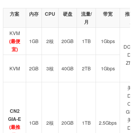
方案
内存
CPU
硬盘
流量/
带宽
推
月
KVM
(最便
1GB
2核
20GB
1TB
1Gbps
DC2
宜)
D
ZN
KVM
2GB
3核
40GB
2TB
1Gbps
美
D
C
CN2
GI
GIA-E
美
1GB
2核
20GB
1TB
2.5Gbps
(最推
D