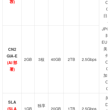
荐)
C
G
日
JPO
荷
EUN
美
CN2
何
GIA-E
2GB
3核
40GB
2TB
2.5Gbps
C
(AI 部
G
署)
加
C
G
美
SLA
D
独享
(SLA
1GB
20GB
1TB
2.5Gbps