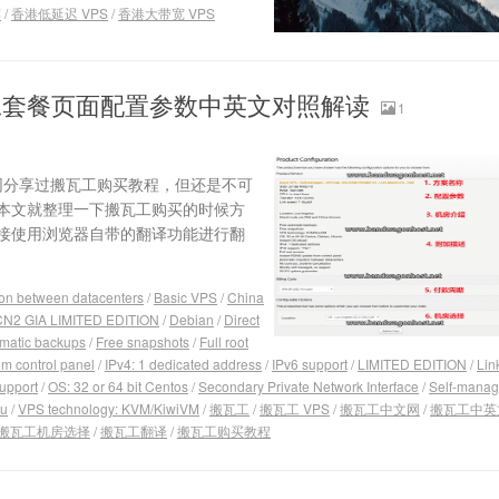
荐
/
香港低延迟 VPS
/
香港大带宽 VPS
工套餐页面配置参数中英文对照解读
1
文网分享过搬瓦工购买教程，但还是不可
本文就整理一下搬瓦工购买的时候方
接使用浏览器自带的翻译功能进行翻
ion between datacenters
/
Basic VPS
/
China
CN2 GIA LIMITED EDITION
/
Debian
/
Direct
omatic backups
/
Free snapshots
/
Full root
m control panel
/
IPv4: 1 dedicated address
/
IPv6 support
/
LIMITED EDITION
/
Lin
upport
/
OS: 32 or 64 bit Centos
/
Secondary Private Network Interface
/
Self-mana
tu
/
VPS technology: KVM/KiwiVM
/
搬瓦工
/
搬瓦工 VPS
/
搬瓦工中文网
/
搬瓦工中英
搬瓦工机房选择
/
搬瓦工翻译
/
搬瓦工购买教程