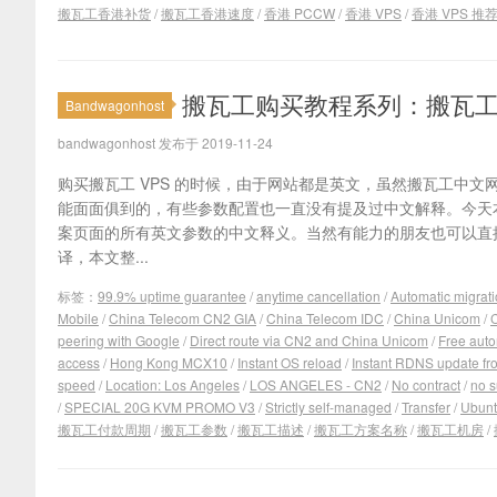
搬瓦工香港补货
/
搬瓦工香港速度
/
香港 PCCW
/
香港 VPS
/
香港 VPS 推
搬瓦工购买教程系列：搬瓦
Bandwagonhost
bandwagonhost 发布于 2019-11-24
购买搬瓦工 VPS 的时候，由于网站都是英文，虽然搬瓦工中
能面面俱到的，有些参数配置也一直没有提及过中文解释。今天
案页面的所有英文参数的中文释义。当然有能力的朋友也可以直
译，本文整...
标签：
99.9% uptime guarantee
/
anytime cancellation
/
Automatic migrat
Mobile
/
China Telecom CN2 GIA
/
China Telecom IDC
/
China Unicom
/
peering with Google
/
Direct route via CN2 and China Unicom
/
Free aut
access
/
Hong Kong MCX10
/
Instant OS reload
/
Instant RDNS update fro
speed
/
Location: Los Angeles
/
LOS ANGELES - CN2
/
No contract
/
no s
/
SPECIAL 20G KVM PROMO V3
/
Strictly self-managed
/
Transfer
/
Ubun
搬瓦工付款周期
/
搬瓦工参数
/
搬瓦工描述
/
搬瓦工方案名称
/
搬瓦工机房
/