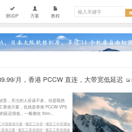
测试IP
方案
教程
.99/月，香港 PCCW 直连，大带宽低延迟
较贵，关注的人应该不多。但是既然
港方案，也就是香港 PCCW VPS
延迟很低，一般都在 50m...
工中国香港方案
/
搬瓦工补货
/
搬瓦工补货通知
/
工香港方案
/
搬瓦工香港测评
/
搬瓦工香港测速
/