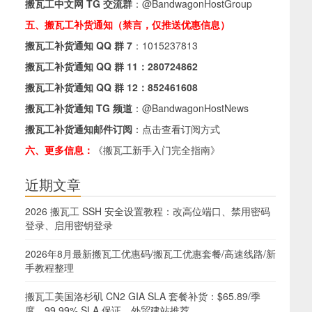
搬瓦工中文网 TG 交流群
：
@BandwagonHostGroup
五、搬瓦工补货通知（禁言，仅推送优惠信息）
搬瓦工补货通知 QQ 群 7
：
1015237813
搬瓦工补货通知 QQ 群 11：
280724862
搬瓦工补货通知 QQ 群 12：
852461608
搬瓦工补货通知 TG 频道
：
@BandwagonHostNews
搬瓦工补货通知邮件订阅
：
点击查看订阅方式
六、更多信息：
《搬瓦工新手入门完全指南》
近期文章
2026 搬瓦工 SSH 安全设置教程：改高位端口、禁用密码
登录、启用密钥登录
2026年8月最新搬瓦工优惠码/搬瓦工优惠套餐/高速线路/新
手教程整理
搬瓦工美国洛杉矶 CN2 GIA SLA 套餐补货：$65.89/季
度，99.99% SLA 保证，外贸建站推荐