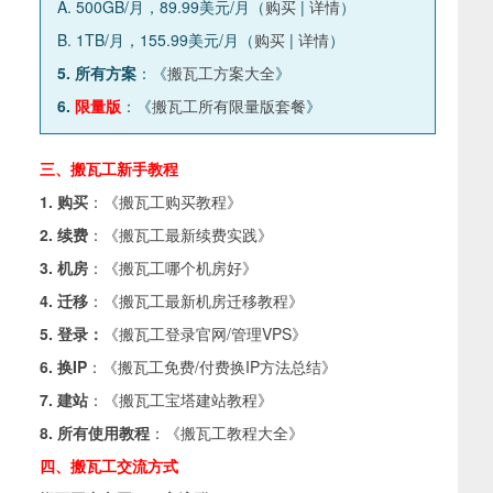
A. 500GB/月，89.99美元/月（
购买
|
详情
）
B. 1TB/月，155.99美元/月（
购买
|
详情
）
5. 所有方案
：《
搬瓦工方案大全
》
6.
限量版
：《
搬瓦工所有限量版套餐
》
三、搬瓦工新手教程
1. 购买
：《
搬瓦工购买教程
》
2. 续费
：《
搬瓦工最新续费实践
》
3. 机房
：《
搬瓦工哪个机房好
》
4. 迁移
：《
搬瓦工最新机房迁移教程
》
5. 登录：
《
搬瓦工登录官网/管理VPS
》
6. 换IP
：《
搬瓦工免费/付费换IP方法总结
》
7. 建站
：《
搬瓦工宝塔建站教程
》
8. 所有使用教程
：《
搬瓦工教程大全
》
四、搬瓦工交流方式