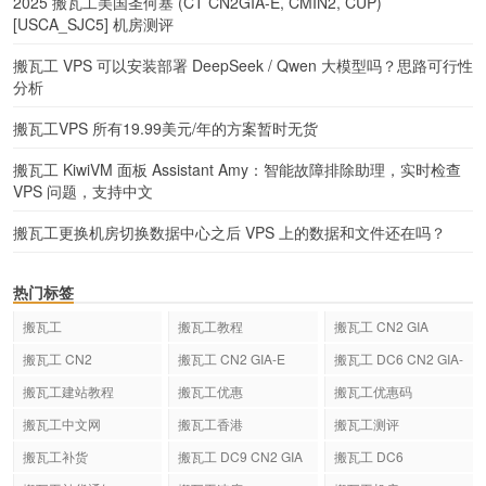
2025 搬瓦工美国圣何塞 (CT CN2GIA-E, CMIN2, CUP)
[USCA_SJC5] 机房测评
搬瓦工 VPS 可以安装部署 DeepSeek / Qwen 大模型吗？思路可行性
分析
搬瓦工VPS 所有19.99美元/年的方案暂时无货
搬瓦工 KiwiVM 面板 Assistant Amy：智能故障排除助理，实时检查
VPS 问题，支持中文
搬瓦工更换机房切换数据中心之后 VPS 上的数据和文件还在吗？
热门标签
搬瓦工
搬瓦工教程
搬瓦工 CN2 GIA
搬瓦工 CN2
搬瓦工 CN2 GIA-E
搬瓦工 DC6 CN2 GIA-
E
搬瓦工建站教程
搬瓦工优惠
搬瓦工优惠码
搬瓦工中文网
搬瓦工香港
搬瓦工测评
搬瓦工补货
搬瓦工 DC9 CN2 GIA
搬瓦工 DC6