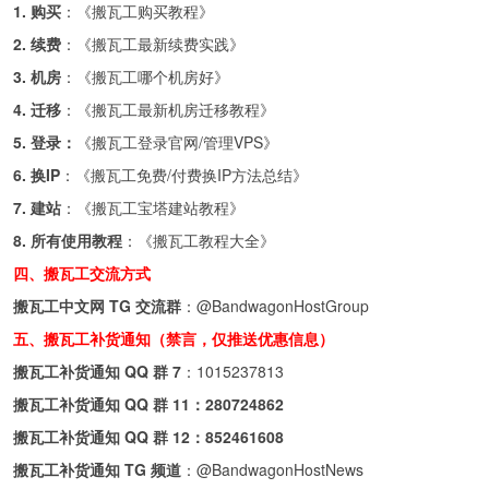
1. 购买
：《
搬瓦工购买教程
》
2. 续费
：《
搬瓦工最新续费实践
》
3. 机房
：《
搬瓦工哪个机房好
》
4. 迁移
：《
搬瓦工最新机房迁移教程
》
5. 登录：
《
搬瓦工登录官网/管理VPS
》
6. 换IP
：《
搬瓦工免费/付费换IP方法总结
》
7. 建站
：《
搬瓦工宝塔建站教程
》
8. 所有使用教程
：《
搬瓦工教程大全
》
四、搬瓦工交流方式
搬瓦工中文网 TG 交流群
：
@BandwagonHostGroup
五、搬瓦工补货通知（禁言，仅推送优惠信息）
搬瓦工补货通知 QQ 群 7
：
1015237813
搬瓦工补货通知 QQ 群 11：
280724862
搬瓦工补货通知 QQ 群 12：
852461608
搬瓦工补货通知 TG 频道
：
@BandwagonHostNews