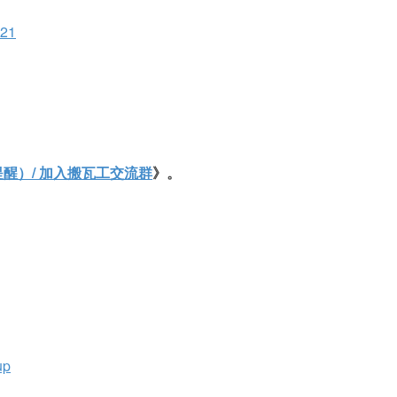
21
醒）/ 加入搬瓦工交流群
》。
up