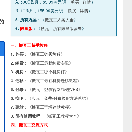
A. 500GB/月，89.99美元/月（
购买
|
详情
）
B. 1TB/月，155.99美元/月（
购买
|
详情
）
5. 所有方案
：《
搬瓦工方案大全
》
的
6.
限量版
：《
搬瓦工所有限量版套餐
》
三、搬瓦工新手教程
1. 购买
：《
搬瓦工购买教程
》
2. 续费
：《
搬瓦工最新续费实践
》
3. 机房
：《
搬瓦工哪个机房好
》
4. 迁移
：《
搬瓦工最新机房迁移教程
》
5. 登录：
《
搬瓦工登录官网/管理VPS
》
6. 换IP
：《
搬瓦工免费/付费换IP方法总结
》
7. 建站
：《
搬瓦工宝塔建站教程
》
8. 所有使用教程
：《
搬瓦工教程大全
》
四、搬瓦工交流方式