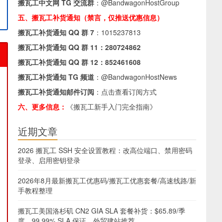
搬瓦工中文网 TG 交流群
：
@BandwagonHostGroup
五、搬瓦工补货通知（禁言，仅推送优惠信息）
搬瓦工补货通知 QQ 群 7
：
1015237813
搬瓦工补货通知 QQ 群 11：
280724862
搬瓦工补货通知 QQ 群 12：
852461608
搬瓦工补货通知 TG 频道
：
@BandwagonHostNews
搬瓦工补货通知邮件订阅
：
点击查看订阅方式
六、更多信息：
《搬瓦工新手入门完全指南》
近期文章
2026 搬瓦工 SSH 安全设置教程：改高位端口、禁用密码
登录、启用密钥登录
2026年8月最新搬瓦工优惠码/搬瓦工优惠套餐/高速线路/新
手教程整理
搬瓦工美国洛杉矶 CN2 GIA SLA 套餐补货：$65.89/季
度，99.99% SLA 保证，外贸建站推荐