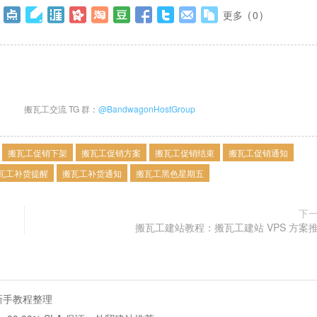
更多
(
0
)
搬瓦工交流 TG 群：
@BandwagonHostGroup
搬瓦工促销下架
搬瓦工促销方案
搬瓦工促销结束
搬瓦工促销通知
瓦工补货提醒
搬瓦工补货通知
搬瓦工黑色星期五
下
搬瓦工建站教程：搬瓦工建站 VPS 方案
/新手教程整理