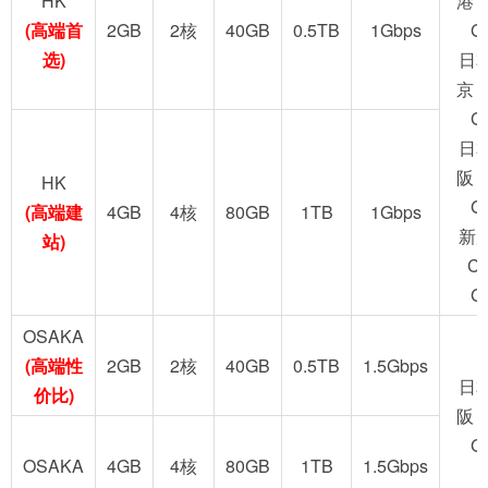
HK
港 
(高端首
2GB
2核
40GB
0.5TB
1Gbps
G
选)
日
京 
G
日
阪 
HK
G
(高端建
4GB
4核
80GB
1TB
1Gbps
新
站)
C
G
OSAKA
(高端性
2GB
2核
40GB
0.5TB
1.5Gbps
日
价比)
阪 
G
OSAKA
4GB
4核
80GB
1TB
1.5Gbps