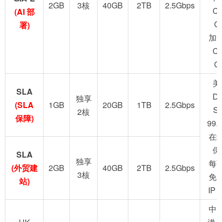
2GB
3核
40GB
2TB
2.5Gbps
C
(AI 部
G
署)
加
C
G
美
SLA
D
独享
(SLA
1GB
20GB
1TB
2.5Gbps
S
2核
保障)
99.
在
保
SLA
独享
每
(外贸建
2GB
40GB
2TB
2.5Gbps
3核
免
站)
IP
中