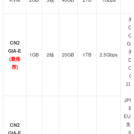
美
D
C
CN2
GI
GIA-E
美
1GB
2核
20GB
1TB
2.5Gbps
(最推
D
荐)
C
G
日
JPO
荷
EUN
美
CN2
何
GIA-E