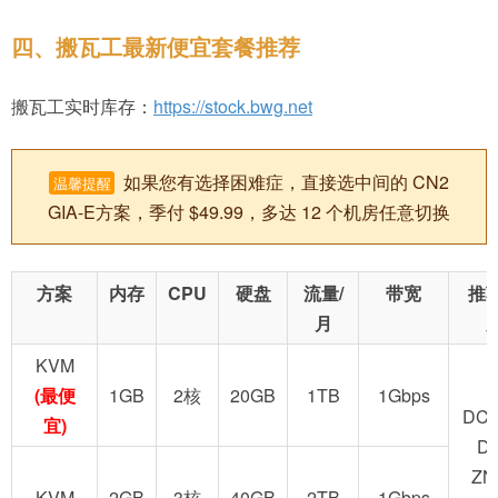
四、搬瓦工最新便宜套餐推荐
搬瓦工实时库存：
https://stock.bwg.net
如果您有选择困难症，直接选中间的 CN2
温馨提醒
GIA-E方案，季付 $49.99，多达 12 个机房任意切换
方案
内存
CPU
硬盘
流量/
带宽
推
月
KVM
(最便
1GB
2核
20GB
1TB
1Gbps
DC2
宜)
D
ZN
KVM
2GB
3核
40GB
2TB
1Gbps