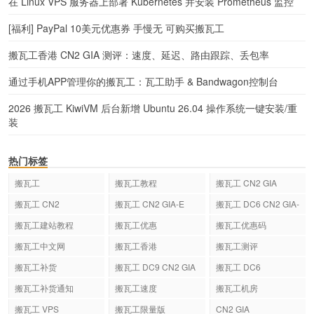
在 Linux VPS 服务器上部署 Kubernetes 并安装 Prometheus 监控
[福利] PayPal 10美元优惠券 手慢无 可购买搬瓦工
搬瓦工香港 CN2 GIA 测评：速度、延迟、路由跟踪、丢包率
通过手机APP管理你的搬瓦工：瓦工助手 & Bandwagon控制台
2026 搬瓦工 KiwiVM 后台新增 Ubuntu 26.04 操作系统一键安装/重
装
热门标签
搬瓦工
搬瓦工教程
搬瓦工 CN2 GIA
搬瓦工 CN2
搬瓦工 CN2 GIA-E
搬瓦工 DC6 CN2 GIA-
E
搬瓦工建站教程
搬瓦工优惠
搬瓦工优惠码
搬瓦工中文网
搬瓦工香港
搬瓦工测评
搬瓦工补货
搬瓦工 DC9 CN2 GIA
搬瓦工 DC6
搬瓦工补货通知
搬瓦工速度
搬瓦工机房
搬瓦工 VPS
搬瓦工限量版
CN2 GIA