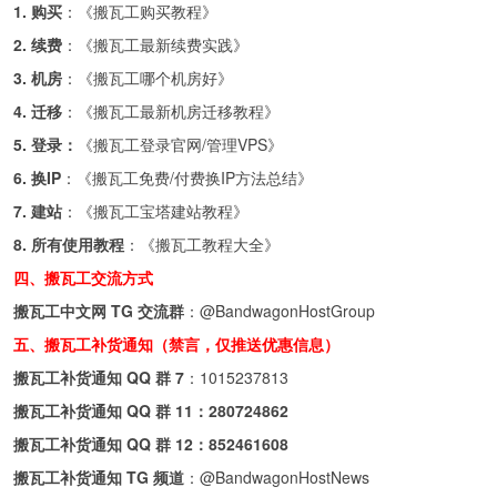
1. 购买
：《
搬瓦工购买教程
》
2. 续费
：《
搬瓦工最新续费实践
》
3. 机房
：《
搬瓦工哪个机房好
》
4. 迁移
：《
搬瓦工最新机房迁移教程
》
5. 登录：
《
搬瓦工登录官网/管理VPS
》
6. 换IP
：《
搬瓦工免费/付费换IP方法总结
》
7. 建站
：《
搬瓦工宝塔建站教程
》
8. 所有使用教程
：《
搬瓦工教程大全
》
四、搬瓦工交流方式
搬瓦工中文网 TG 交流群
：
@BandwagonHostGroup
五、搬瓦工补货通知（禁言，仅推送优惠信息）
搬瓦工补货通知 QQ 群 7
：
1015237813
搬瓦工补货通知 QQ 群 11：
280724862
搬瓦工补货通知 QQ 群 12：
852461608
搬瓦工补货通知 TG 频道
：
@BandwagonHostNews