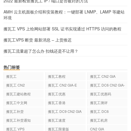
2022 最新检查搬瓦工 IP / 端口是否被封的方法
AMH 云主机面板介绍和安装教程：一键部署 LNMP、LAMP 等建站
环境
搬瓦工 VPS 上给网站部署 SSL 证书实现通过 HTTPS 访问的教程
搬瓦工VPS 断货 最新消息 – 上货推迟
搬瓦工流量超了怎么办 扣钱还是不让用？
热门标签
搬瓦工
搬瓦工教程
搬瓦工 CN2 GIA
搬瓦工 CN2
搬瓦工 CN2 GIA-E
搬瓦工 DC6 CN2 GIA-
E
搬瓦工建站教程
搬瓦工优惠
搬瓦工优惠码
搬瓦工中文网
搬瓦工香港
搬瓦工测评
搬瓦工补货
搬瓦工 DC9 CN2 GIA
搬瓦工 DC6
搬瓦工补货通知
搬瓦工速度
搬瓦工机房
搬瓦工 VPS
搬瓦工限量版
CN2 GIA