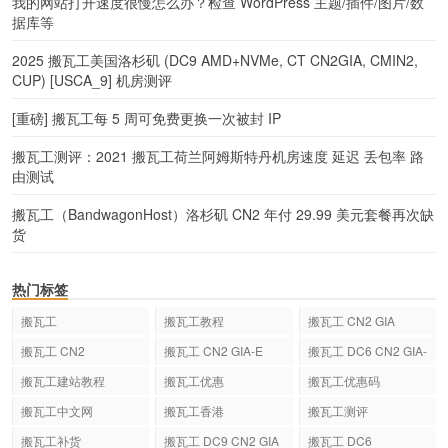
我的网站打开速度很慢怎么办？检查 WordPress 主题/插件/图片/数
据库等
2025 搬瓦工美国洛杉矶 (DC9 AMD+NVMe, CT CN2GIA, CMIN2,
CUP) [USCA_9] 机房测评
[重磅] 搬瓦工每 5 周可免费更换一次被封 IP
搬瓦工测评：2021 搬瓦工荷兰阿姆斯特丹机房速度 延迟 丢包率 路
由测试
搬瓦工（BandwagonHost）洛杉矶 CN2 年付 29.99 美元套餐再次缺
货
热门标签
搬瓦工
搬瓦工教程
搬瓦工 CN2 GIA
搬瓦工 CN2
搬瓦工 CN2 GIA-E
搬瓦工 DC6 CN2 GIA-
E
搬瓦工建站教程
搬瓦工优惠
搬瓦工优惠码
搬瓦工中文网
搬瓦工香港
搬瓦工测评
搬瓦工补货
搬瓦工 DC9 CN2 GIA
搬瓦工 DC6