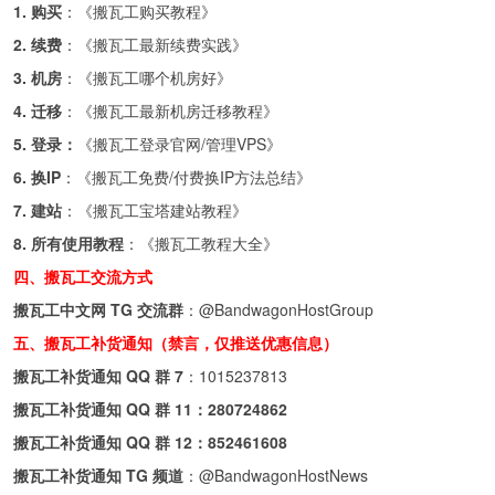
1. 购买
：《
搬瓦工购买教程
》
2. 续费
：《
搬瓦工最新续费实践
》
3. 机房
：《
搬瓦工哪个机房好
》
4. 迁移
：《
搬瓦工最新机房迁移教程
》
5. 登录：
《
搬瓦工登录官网/管理VPS
》
6. 换IP
：《
搬瓦工免费/付费换IP方法总结
》
7. 建站
：《
搬瓦工宝塔建站教程
》
8. 所有使用教程
：《
搬瓦工教程大全
》
四、搬瓦工交流方式
搬瓦工中文网 TG 交流群
：
@BandwagonHostGroup
五、搬瓦工补货通知（禁言，仅推送优惠信息）
搬瓦工补货通知 QQ 群 7
：
1015237813
搬瓦工补货通知 QQ 群 11：
280724862
搬瓦工补货通知 QQ 群 12：
852461608
搬瓦工补货通知 TG 频道
：
@BandwagonHostNews