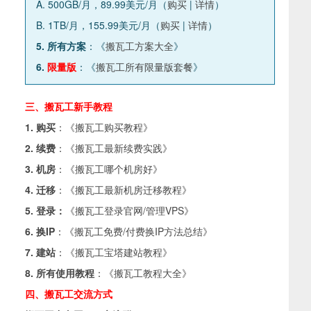
A. 500GB/月，89.99美元/月（
购买
|
详情
）
B. 1TB/月，155.99美元/月（
购买
|
详情
）
5. 所有方案
：《
搬瓦工方案大全
》
6.
限量版
：《
搬瓦工所有限量版套餐
》
三、搬瓦工新手教程
1. 购买
：《
搬瓦工购买教程
》
2. 续费
：《
搬瓦工最新续费实践
》
3. 机房
：《
搬瓦工哪个机房好
》
4. 迁移
：《
搬瓦工最新机房迁移教程
》
5. 登录：
《
搬瓦工登录官网/管理VPS
》
6. 换IP
：《
搬瓦工免费/付费换IP方法总结
》
7. 建站
：《
搬瓦工宝塔建站教程
》
8. 所有使用教程
：《
搬瓦工教程大全
》
四、搬瓦工交流方式