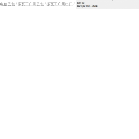
电信丢包
/
搬瓦工广州丢包
/
搬瓦工广州出口
/