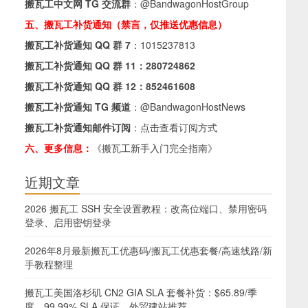
搬瓦工中文网 TG 交流群
：
@BandwagonHostGroup
五、搬瓦工补货通知（禁言，仅推送优惠信息）
搬瓦工补货通知 QQ 群 7
：
1015237813
搬瓦工补货通知 QQ 群 11：
280724862
搬瓦工补货通知 QQ 群 12：
852461608
搬瓦工补货通知 TG 频道
：
@BandwagonHostNews
搬瓦工补货通知邮件订阅
：
点击查看订阅方式
六、更多信息：
《搬瓦工新手入门完全指南》
近期文章
2026 搬瓦工 SSH 安全设置教程：改高位端口、禁用密码
登录、启用密钥登录
2026年8月最新搬瓦工优惠码/搬瓦工优惠套餐/高速线路/新
手教程整理
搬瓦工美国洛杉矶 CN2 GIA SLA 套餐补货：$65.89/季
度，99.99% SLA 保证，外贸建站推荐