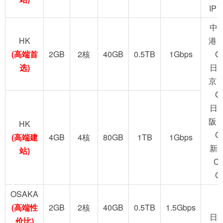
IP
中
HK
港 
(高端首
2GB
2核
40GB
0.5TB
1Gbps
G
选)
日
京 
G
日
阪 
HK
G
(高端建
4GB
4核
80GB
1TB
1Gbps
新
站)
C
G
OSAKA
(高端性
2GB
2核
40GB
0.5TB
1.5Gbps
日
价比)