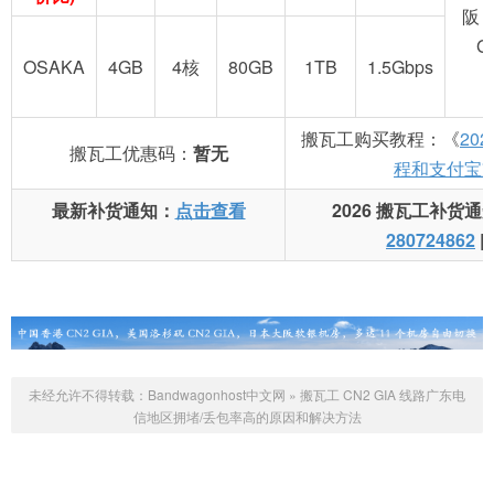
阪 
G
OSAKA
4GB
4核
80GB
1TB
1.5Gbps
搬瓦工购买教程：《
20
搬瓦工优惠码：
暂无
程和支付宝
最新补货通知：
点击查看
2026 搬瓦工补货通
280724862
|
未经允许不得转载：
Bandwagonhost中文网
»
搬瓦工 CN2 GIA 线路广东电
信地区拥堵/丢包率高的原因和解决方法