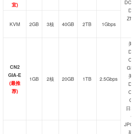
DC2
宜)
D
ZN
KVM
2GB
3核
40GB
2TB
1Gbps
美
D
C
CN2
GI
GIA-E
美
1GB
2核
20GB
1TB
2.5Gbps
(最推
D
荐)
C
G
日
JPO
荷