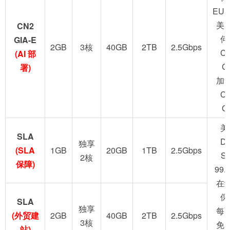
EUN
美
CN2
何
GIA-E
2GB
3核
40GB
2TB
2.5Gbps
C
(AI 部
G
署)
加
C
G
美
SLA
D
独享
(SLA
1GB
20GB
1TB
2.5Gbps
S
2核
保障)
99.
在
保
SLA
独享
每
(外贸建
2GB
40GB
2TB
2.5Gbps
3核
免
站)