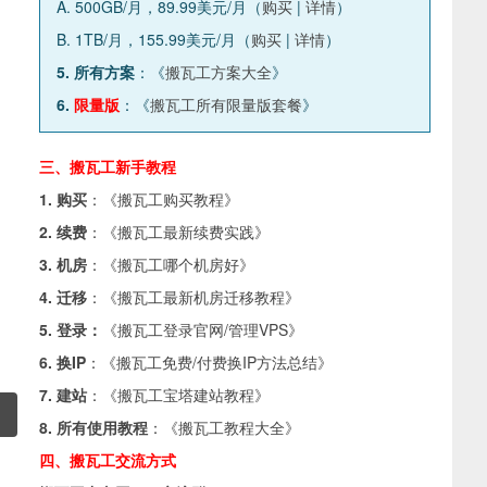
A. 500GB/月，89.99美元/月（
购买
|
详情
）
B. 1TB/月，155.99美元/月（
购买
|
详情
）
5. 所有方案
：《
搬瓦工方案大全
》
6.
限量版
：《
搬瓦工所有限量版套餐
》
三、搬瓦工新手教程
1. 购买
：《
搬瓦工购买教程
》
2. 续费
：《
搬瓦工最新续费实践
》
3. 机房
：《
搬瓦工哪个机房好
》
4. 迁移
：《
搬瓦工最新机房迁移教程
》
5. 登录：
《
搬瓦工登录官网/管理VPS
》
6. 换IP
：《
搬瓦工免费/付费换IP方法总结
》
7. 建站
：《
搬瓦工宝塔建站教程
》
8. 所有使用教程
：《
搬瓦工教程大全
》
四、搬瓦工交流方式