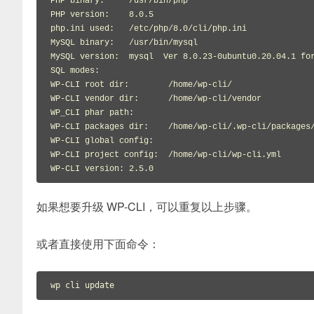
PHP binary:     /usr/bin/php

PHP version:    8.0.5

php.ini used:   /etc/php/8.0/cli/php.ini

MySQL binary:   /usr/bin/mysql

MySQL version:  mysql  Ver 8.0.23-0ubuntu0.20.04.1 for
SQL modes:

WP-CLI root dir:        /home/wp-cli/

WP-CLI vendor dir:      /home/wp-cli/vendor

WP_CLI phar path:

WP-CLI packages dir:    /home/wp-cli/.wp-cli/packages/
WP-CLI global config:

WP-CLI project config:  /home/wp-cli/wp-cli.yml

WP-CLI version: 2.5.0
如果想要升级 WP-CLI，可以重复以上步骤。
或者直接使用下面命令：
wp cli update