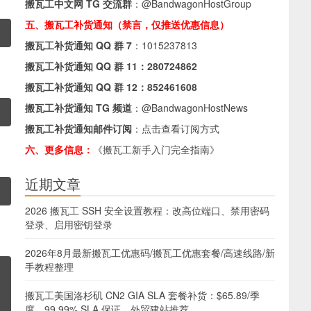
搬瓦工中文网 TG 交流群
：
@BandwagonHostGroup
五、搬瓦工补货通知（禁言，仅推送优惠信息）
搬瓦工补货通知 QQ 群 7
：
1015237813
搬瓦工补货通知 QQ 群 11：
280724862
搬瓦工补货通知 QQ 群 12：
852461608
搬瓦工补货通知 TG 频道
：
@BandwagonHostNews
搬瓦工补货通知邮件订阅
：
点击查看订阅方式
六、更多信息：
《搬瓦工新手入门完全指南》
近期文章
2026 搬瓦工 SSH 安全设置教程：改高位端口、禁用密码
登录、启用密钥登录
2026年8月最新搬瓦工优惠码/搬瓦工优惠套餐/高速线路/新
手教程整理
搬瓦工美国洛杉矶 CN2 GIA SLA 套餐补货：$65.89/季
度，99.99% SLA 保证，外贸建站推荐