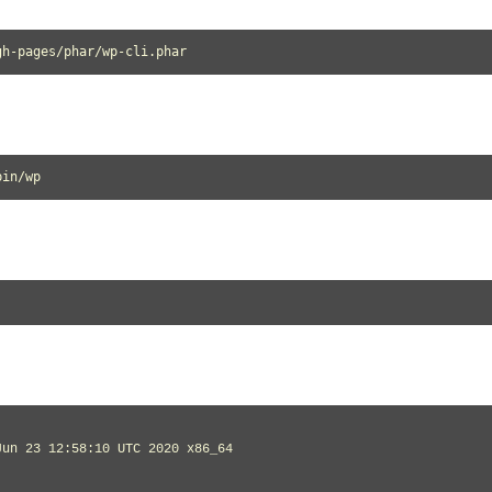
gh-pages/phar/wp-cli.phar
bin/wp
un 23 12:58:10 UTC 2020 x86_64
