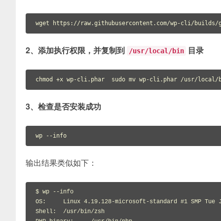
wget https://raw.githubusercontent.com/wp-cli/builds/
2、添加执行权限，并复制到
目录
/usr/local/bin
chmod +x wp-cli.phar 
sudo mv wp-cli.phar /usr/local/
3、检查是否安装成功
wp --info
输出结果类似如下：
$ wp --info

OS:     Linux 4.19.128-microsoft-standard #1 SMP Tue J
Shell:  /usr/bin/zsh
