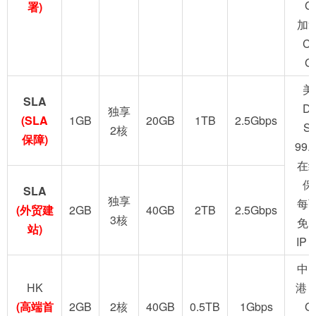
G
署)
加
C
G
美
SLA
D
独享
(SLA
1GB
20GB
1TB
2.5Gbps
S
2核
保障)
99.
在
保
SLA
独享
每
(外贸建
2GB
40GB
2TB
2.5Gbps
3核
免
站)
IP
中
HK
港 
(高端首
2GB
2核
40GB
0.5TB
1Gbps
G