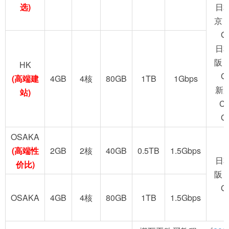
选)
日
京 
G
日
阪 
HK
G
(高端建
4GB
4核
80GB
1TB
1Gbps
新
站)
C
G
OSAKA
(高端性
2GB
2核
40GB
0.5TB
1.5Gbps
日
价比)
阪 
G
OSAKA
4GB
4核
80GB
1TB
1.5Gbps