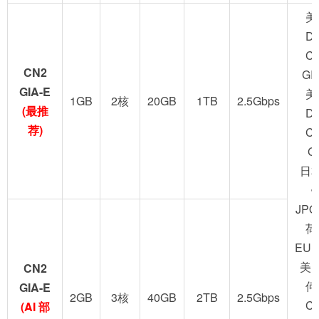
美
D
C
CN2
GI
GIA-E
美
1GB
2核
20GB
1TB
2.5Gbps
(最推
D
荐)
C
G
日
JPO
荷
EUN
美
CN2
何
GIA-E
2GB
3核
40GB
2TB
2.5Gbps
C
(AI 部