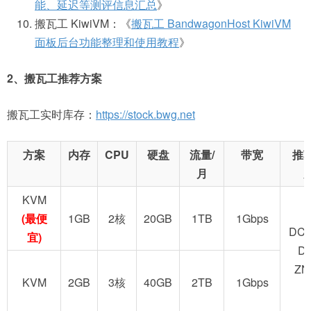
能、延迟等测评信息汇总
》
搬瓦工 KiwiVM：《
搬瓦工 BandwagonHost KiwiVM
面板后台功能整理和使用教程
》
2、搬瓦工推荐方案
搬瓦工实时库存：
https://stock.bwg.net
方案
内存
CPU
硬盘
流量/
带宽
推
月
KVM
(最便
1GB
2核
20GB
1TB
1Gbps
DC2
宜)
D
ZN
KVM
2GB
3核
40GB
2TB
1Gbps