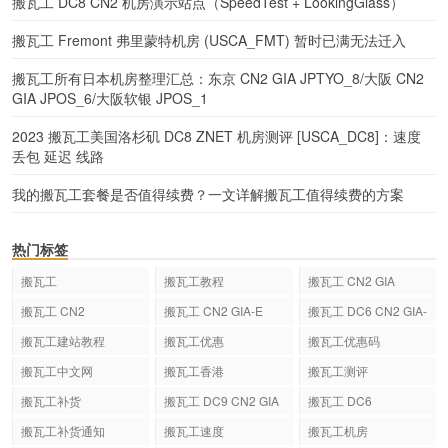
搬瓦工 DC8 CN2 机房演示站点（SpeedTest + LookingGlass）
搬瓦工 Fremont 弗里蒙特机房 (USCA_FMT) 暂时已满无法迁入
搬瓦工所有日本机房整理汇总：东京 CN2 GIA JPTYO_8/大阪 CN2
GIA JPOS_6/大阪软银 JPOS_1
2023 搬瓦工美国洛杉矶 DC8 ZNET 机房测评 [USCA_DC8]：速度
丢包 延迟 线路
我的搬瓦工套餐是否值得续费？一文详解搬瓦工值得续费的方案
热门标签
搬瓦工
搬瓦工教程
搬瓦工 CN2 GIA
搬瓦工 CN2
搬瓦工 CN2 GIA-E
搬瓦工 DC6 CN2 GIA-
E
搬瓦工建站教程
搬瓦工优惠
搬瓦工优惠码
搬瓦工中文网
搬瓦工香港
搬瓦工测评
搬瓦工补货
搬瓦工 DC9 CN2 GIA
搬瓦工 DC6
搬瓦工补货通知
搬瓦工速度
搬瓦工机房