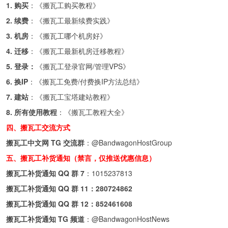
1. 购买
：《
搬瓦工购买教程
》
2. 续费
：《
搬瓦工最新续费实践
》
3. 机房
：《
搬瓦工哪个机房好
》
4. 迁移
：《
搬瓦工最新机房迁移教程
》
5. 登录：
《
搬瓦工登录官网/管理VPS
》
6. 换IP
：《
搬瓦工免费/付费换IP方法总结
》
7. 建站
：《
搬瓦工宝塔建站教程
》
8. 所有使用教程
：《
搬瓦工教程大全
》
四、搬瓦工交流方式
搬瓦工中文网 TG 交流群
：
@BandwagonHostGroup
五、搬瓦工补货通知（禁言，仅推送优惠信息）
搬瓦工补货通知 QQ 群 7
：
1015237813
搬瓦工补货通知 QQ 群 11：
280724862
搬瓦工补货通知 QQ 群 12：
852461608
搬瓦工补货通知 TG 频道
：
@BandwagonHostNews