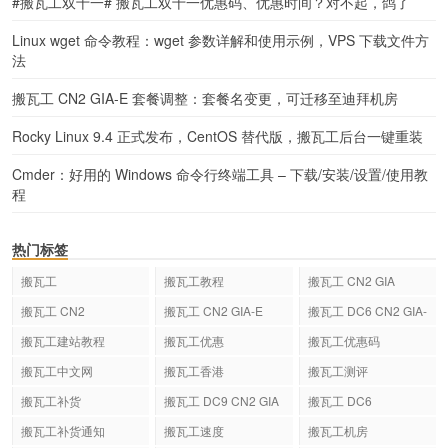
#搬瓦工双十一# 搬瓦工双十一优惠码、优惠时间？对不起，鸽了
Linux wget 命令教程：wget 参数详解和使用示例，VPS 下载文件方
法
搬瓦工 CN2 GIA-E 套餐调整：套餐名变更，可迁移至迪拜机房
Rocky Linux 9.4 正式发布，CentOS 替代版，搬瓦工后台一键重装
Cmder：好用的 Windows 命令行终端工具 – 下载/安装/设置/使用教
程
热门标签
搬瓦工
搬瓦工教程
搬瓦工 CN2 GIA
搬瓦工 CN2
搬瓦工 CN2 GIA-E
搬瓦工 DC6 CN2 GIA-
E
搬瓦工建站教程
搬瓦工优惠
搬瓦工优惠码
搬瓦工中文网
搬瓦工香港
搬瓦工测评
搬瓦工补货
搬瓦工 DC9 CN2 GIA
搬瓦工 DC6
搬瓦工补货通知
搬瓦工速度
搬瓦工机房