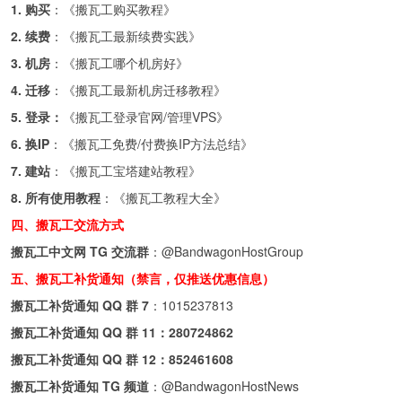
1. 购买
：《
搬瓦工购买教程
》
2. 续费
：《
搬瓦工最新续费实践
》
3. 机房
：《
搬瓦工哪个机房好
》
4. 迁移
：《
搬瓦工最新机房迁移教程
》
5. 登录：
《
搬瓦工登录官网/管理VPS
》
6. 换IP
：《
搬瓦工免费/付费换IP方法总结
》
7. 建站
：《
搬瓦工宝塔建站教程
》
8. 所有使用教程
：《
搬瓦工教程大全
》
四、搬瓦工交流方式
搬瓦工中文网 TG 交流群
：
@BandwagonHostGroup
五、搬瓦工补货通知（禁言，仅推送优惠信息）
搬瓦工补货通知 QQ 群 7
：
1015237813
搬瓦工补货通知 QQ 群 11：
280724862
搬瓦工补货通知 QQ 群 12：
852461608
搬瓦工补货通知 TG 频道
：
@BandwagonHostNews