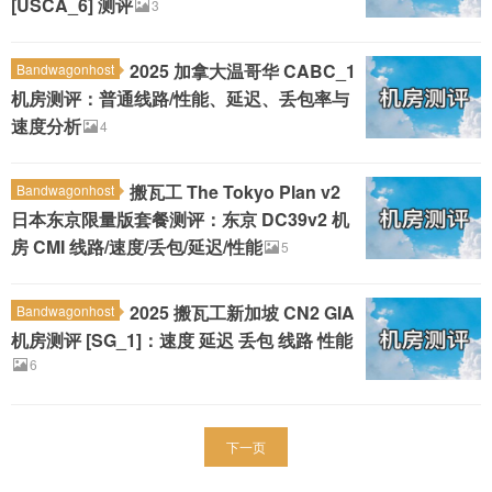
[USCA_6] 测评
3
2025 加拿大温哥华 CABC_1
Bandwagonhost
机房测评：普通线路/性能、延迟、丢包率与
速度分析
4
搬瓦工 The Tokyo Plan v2
Bandwagonhost
日本东京限量版套餐测评：东京 DC39v2 机
房 CMI 线路/速度/丢包/延迟/性能
5
2025 搬瓦工新加坡 CN2 GIA
Bandwagonhost
机房测评 [SG_1]：速度 延迟 丢包 线路 性能
6
下一页