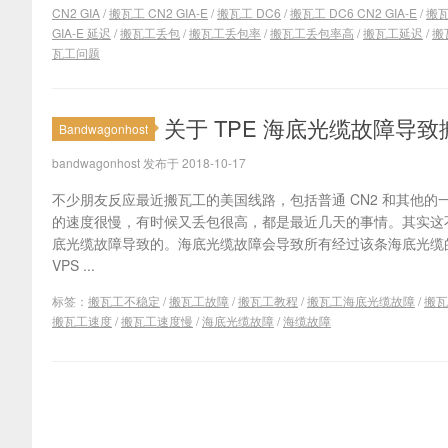
CN2 GIA
/
搬瓦工 CN2 GIA-E
/
搬瓦工 DC6
/
搬瓦工 DC6 CN2 GIA-E
/
搬瓦
GIA-E 延迟
/
搬瓦工丢包
/
搬瓦工丢包率
/
搬瓦工丢包率高
/
搬瓦工延迟
/
搬
瓦工问题
关于 TPE 海底光缆故障导
Bandwagonhost
bandwagonhost 发布于 2018-10-17
不少朋友反应最近搬瓦工的美国线路，包括普通 CN2 和其他
的速度很慢，有时候又丢包很高，都是最近几天的事情。其实这
底光缆故障导致的。海底光缆故障会导致所有经过该条海底光缆
VPS ...
标签：
搬瓦工不稳定
/
搬瓦工故障
/
搬瓦工教程
/
搬瓦工海底光缆故障
/
搬瓦
搬瓦工速度
/
搬瓦工速度慢
/
海底光缆故障
/
海缆故障