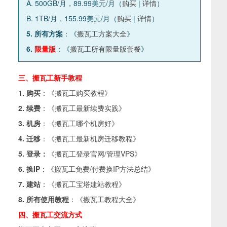
A. 500GB/月，89.99美元/月（
购买
|
详情
）
B. 1TB/月，155.99美元/月（
购买
|
详情
）
5. 所有方案
：《
搬瓦工方案大全
》
6.
限量版
：《
搬瓦工所有限量版套餐
》
三、搬瓦工新手教程
1. 购买
：《
搬瓦工购买教程
》
2. 续费
：《
搬瓦工最新续费实践
》
3. 机房
：《
搬瓦工哪个机房好
》
4. 迁移
：《
搬瓦工最新机房迁移教程
》
5. 登录：
《
搬瓦工登录官网/管理VPS
》
6. 换IP
：《
搬瓦工免费/付费换IP方法总结
》
7. 建站
：《
搬瓦工宝塔建站教程
》
8. 所有使用教程
：《
搬瓦工教程大全
》
四、搬瓦工交流方式