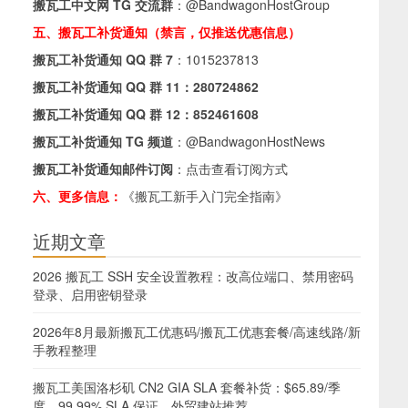
搬瓦工中文网 TG 交流群
：
@BandwagonHostGroup
五、搬瓦工补货通知（禁言，仅推送优惠信息）
搬瓦工补货通知 QQ 群 7
：
1015237813
搬瓦工补货通知 QQ 群 11：
280724862
搬瓦工补货通知 QQ 群 12：
852461608
搬瓦工补货通知 TG 频道
：
@BandwagonHostNews
搬瓦工补货通知邮件订阅
：
点击查看订阅方式
六、更多信息：
《搬瓦工新手入门完全指南》
近期文章
2026 搬瓦工 SSH 安全设置教程：改高位端口、禁用密码
登录、启用密钥登录
2026年8月最新搬瓦工优惠码/搬瓦工优惠套餐/高速线路/新
手教程整理
搬瓦工美国洛杉矶 CN2 GIA SLA 套餐补货：$65.89/季
度，99.99% SLA 保证，外贸建站推荐