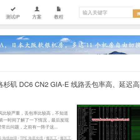
测试IP
方案
教程
杉矶 DC6 CN2 GIA-E 线路丢包率高、延迟高
线路抽风比较严重，丢包率比较高，不知道
第一时间了解了一下情况，最后发现
经常出问题，之前有一阵子这...
1S 海缆故障
/
TPE 海底光缆
/
搬瓦工
/
搬瓦工