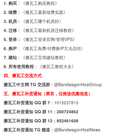
1. 购买
：《
搬瓦工购买教程
》
2. 续费
：《
搬瓦工最新续费实践
》
3. 机房
：《
搬瓦工哪个机房好
》
4. 迁移
：《
搬瓦工最新机房迁移教程
》
5. 登录：
《
搬瓦工登录官网/管理VPS
》
6. 换IP
：《
搬瓦工免费/付费换IP方法总结
》
7. 建站
：《
搬瓦工宝塔建站教程
》
8. 所有使用教程
：《
搬瓦工教程大全
》
四、搬瓦工交流方式
搬瓦工中文网 TG 交流群
：
@BandwagonHostGroup
五、搬瓦工补货通知（禁言，仅推送优惠信息）
搬瓦工补货通知 QQ 群 7
：
1015237813
搬瓦工补货通知 QQ 群 11：
280724862
搬瓦工补货通知 QQ 群 12：
852461608
搬瓦工补货通知 TG 频道
：
@BandwagonHostNews