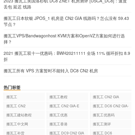
2023 搬瓦工美国洛杉矶 DC8 ZNET 机房测评 [USCA_DC8]：速度
丢包 延迟 线路
搬瓦工日本软银 JPOS_1 机房是 CN2 GIA 线路吗？怎么没有 59.43
节点？
搬瓦工VPS/Bandwagonhost KVM方案和OpenVZ方案如何进行选
择？
2021 搬瓦工双十一优惠码：BWH20211111 全场 11% 循环折扣 8.9
折
搬瓦工所有 VPS 方案暂时不能转入 DC8 CN2 机房
热门标签
搬瓦工
搬瓦工教程
搬瓦工 CN2 GIA
搬瓦工 CN2
搬瓦工 CN2 GIA-E
搬瓦工 DC6 CN2 GIA-
E
搬瓦工建站教程
搬瓦工优惠
搬瓦工优惠码
搬瓦工中文网
搬瓦工香港
搬瓦工测评
搬瓦工补货
搬瓦工 DC9 CN2 GIA
搬瓦工 DC6