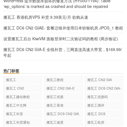
WordPress 提示数据库损坏的修复方法 (HY000/1194): Table
‘wp_options’ is marked as crashed and should be repaired
搬瓦工 香港机房VPS 补货 9.39美元/月 欲购从速
搬瓦工 DC6 CN2 GIAE- 套餐迁移并使用日本软银机房 JPOS_1 教程
设置搬瓦工后台 KiwiVM 面板登录时二次验证码的教程 (两步验证)
搬瓦工 DC6 CN2 GIA-E 全线补货，三网直连高速大带宽，$169.99/
年起
热门标签
搬瓦工
搬瓦工教程
搬瓦工 CN2 GIA
搬瓦工 CN2
搬瓦工 CN2 GIA-E
搬瓦工 DC6 CN2 GIA-
E
搬瓦工建站教程
搬瓦工优惠
搬瓦工优惠码
搬瓦工中文网
搬瓦工香港
搬瓦工测评
搬瓦工补货
搬瓦工 DC9 CN2 GIA
搬瓦工 DC6
搬瓦工补货通知
搬瓦工速度
搬瓦工机房