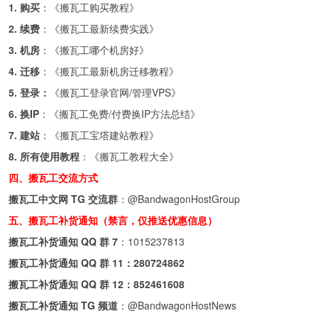
1. 购买
：《
搬瓦工购买教程
》
2. 续费
：《
搬瓦工最新续费实践
》
3. 机房
：《
搬瓦工哪个机房好
》
4. 迁移
：《
搬瓦工最新机房迁移教程
》
5. 登录：
《
搬瓦工登录官网/管理VPS
》
6. 换IP
：《
搬瓦工免费/付费换IP方法总结
》
7. 建站
：《
搬瓦工宝塔建站教程
》
8. 所有使用教程
：《
搬瓦工教程大全
》
四、搬瓦工交流方式
搬瓦工中文网 TG 交流群
：
@BandwagonHostGroup
五、搬瓦工补货通知（禁言，仅推送优惠信息）
搬瓦工补货通知 QQ 群 7
：
1015237813
搬瓦工补货通知 QQ 群 11：
280724862
搬瓦工补货通知 QQ 群 12：
852461608
搬瓦工补货通知 TG 频道
：
@BandwagonHostNews