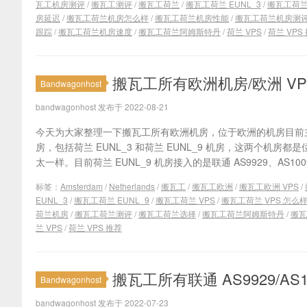
瓦工机房测评
/
搬瓦工测评
/
搬瓦工荷兰
/
搬瓦工荷兰 EUNL_3
/
搬瓦工荷
房延迟
/
搬瓦工荷兰机房怎么样
/
搬瓦工荷兰机房性能
/
搬瓦工荷兰机房测
跟踪
/
搬瓦工荷兰机房速度
/
搬瓦工荷兰阿姆斯特丹
/
荷兰 VPS
/
荷兰 VPS
搬瓦工所有欧洲机房/欧洲 VP
Bandwagonhost
bandwagonhost 发布于 2022-08-21
今天为大家整理一下搬瓦工所有欧洲机房，位于欧洲的机房目前
房，包括荷兰 EUNL_3 和荷兰 EUNL_9 机房，这两个机
太一样。目前荷兰 EUNL_9 机房接入的是联通 AS9929、AS1009
标签：
Amsterdam
/
Netherlands
/
搬瓦工
/
搬瓦工欧洲
/
搬瓦工欧洲 VPS
/
EUNL_3
/
搬瓦工荷兰 EUNL_9
/
搬瓦工荷兰 VPS
/
搬瓦工荷兰 VPS 怎么
荷兰机房
/
搬瓦工荷兰测评
/
搬瓦工荷兰选择
/
搬瓦工荷兰阿姆斯特丹
/
搬瓦
兰 VPS
/
荷兰 VPS 推荐
搬瓦工所有联通 AS9929/AS
Bandwagonhost
bandwagonhost 发布于 2022-07-23