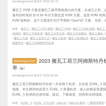
bandwagonhost 发布于 2024-03-16
搬瓦工 KVM 方案是搬瓦工最早期就推出的方案，从成立之初
最早的时候的 $19.99 年付方案也是 KVM 方案。这里 KVM
KVM 架构的，这个主要是区别于早期的 OpenVZ 方案。当然，目
标签：
搬瓦工
/
搬瓦工 CPU 限制
/
搬瓦工 KVM
/
搬瓦工 KVM 优惠
/
搬瓦工 
优惠码
/
搬瓦工可选机房
/
搬瓦工外贸主机
/
搬瓦工外贸建站
/
搬瓦工建站
/
/
搬瓦工方案
/
搬瓦工机房汇总
/
搬瓦工欧洲
/
搬瓦工欧洲机房
/
搬瓦工美国
姆斯特丹
/
搬瓦工阿姆斯特丹机房
2023 搬瓦工荷兰阿姆斯特丹机
Bandwagonhost
率
2
bandwagonhost 发布于 2023-06-26
搬瓦工荷兰阿姆斯特丹目前一共有两个机房，分别是 EUNL_3 荷
线路。本文测评的是荷兰 EUNL_3 普通机房，接入的都是普
EUNL_3 机房的总体性能、延迟、下载速度、回程和去程线路、丢
标签：
EUNL_3
/
EUNL_3 怎么样
/
yabs.sh
/
yabs.sh 脚本
/
一键测评脚本