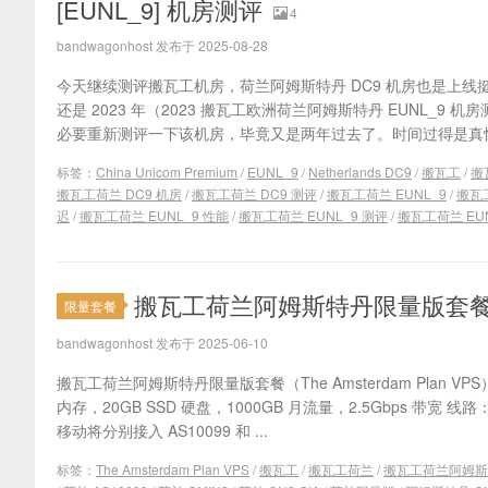
[EUNL_9] 机房测评
4
bandwagonhost 发布于 2025-08-28
今天继续测评搬瓦工机房，荷兰阿姆斯特丹 DC9 机房也是上
还是 2023 年（2023 搬瓦工欧洲荷兰阿姆斯特丹 EUNL_9 
必要重新测评一下该机房，毕竟又是两年过去了。时间过得是真快
标签：
China Unicom Premium
/
EUNL_9
/
Netherlands DC9
/
搬瓦工
/
搬
搬瓦工荷兰 DC9 机房
/
搬瓦工荷兰 DC9 测评
/
搬瓦工荷兰 EUNL_9
/
搬瓦工
迟
/
搬瓦工荷兰 EUNL_9 性能
/
搬瓦工荷兰 EUNL_9 测评
/
搬瓦工荷兰 EUN
搬瓦工荷兰阿姆斯特丹限量版套餐：$
限量套餐
bandwagonhost 发布于 2025-06-10
搬瓦工荷兰阿姆斯特丹限量版套餐（The Amsterdam Plan VPS
内存，20GB SSD 硬盘，1000GB 月流量，2.5Gbps 带宽 线
移动将分别接入 AS10099 和 ...
标签：
The Amsterdam Plan VPS
/
搬瓦工
/
搬瓦工荷兰
/
搬瓦工荷兰阿姆斯