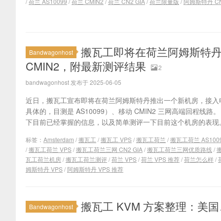
/
荷兰 AS10099
/
荷兰 CMIN2
/
荷兰 CN2 GIA
/
荷兰限量版
/
阿姆斯特丹 CN
搬瓦工即将在荷兰阿姆斯特丹推
Bandwagonhost
CMIN2，附最新测评结果
2
bandwagonhost 发布于 2025-06-05
近日，搬瓦工宣布即将在荷兰阿姆斯特丹推出一个新机房，接入电信
具体的，目测是 AS10099）、移动 CMIN2 三网高端回程
下目前已经掌握的信息，以及简单测评一下目前这个机房的表现。
标签：
Amsterdam
/
搬瓦工
/
搬瓦工 VPS
/
搬瓦工荷兰
/
搬瓦工荷兰 AS100
/
搬瓦工荷兰 VPS
/
搬瓦工荷兰三网 CN2 GIA
/
搬瓦工荷兰三网优质路线
/
瓦工荷兰机房
/
搬瓦工荷兰测评
/
荷兰 VPS
/
荷兰 VPS 推荐
/
荷兰怎么样
/
姆斯特丹 VPS
/
阿姆斯特丹 VPS 推荐
搬瓦工 KVM 方案整理：
Bandwagonhost