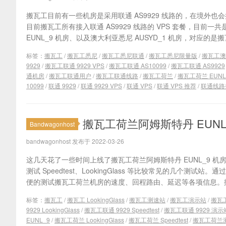
搬瓦工目前有一些机房是采用联通 AS9929 线路的，在境外也会接
目前搬瓦工所有接入联通 AS9929 线路的 VPS 套餐，目前
EUNL_9 机房、以及澳大利亚悉尼 AUSYD_1 机房，对应的是搬瓦
标签：
搬瓦工
/
搬瓦工悉尼
/
搬瓦工悉尼联通
/
搬瓦工悉尼限量版
/
搬瓦工澳
9929
/
搬瓦工联通 9929 VPS
/
搬瓦工联通 AS10099
/
搬瓦工联通 AS9929
通机房
/
搬瓦工联通用户
/
搬瓦工联通线路
/
搬瓦工荷兰
/
搬瓦工荷兰 EUNL
10099
/
联通 9929
/
联通 9929 VPS
/
联通 VPS
/
联通 VPS 推荐
/
联通线路
搬瓦工荷兰阿姆斯特丹 EUNL_9
Bandwagonhost
bandwagonhost 发布于 2022-03-26
这几天花了一些时间上线了搬瓦工荷兰阿姆斯特丹 EUNL_9 
测试 Speedtest、LookingGlass 等比较常见的几个测试站。
便的测试搬瓦工荷兰机房的速度、回程路由、延迟等各项信息。搬瓦
标签：
搬瓦工
/
搬瓦工 LookingGlass
/
搬瓦工测速站
/
搬瓦工演示站
/
搬瓦
9929 LookingGlass
/
搬瓦工联通 9929 Speedtest
/
搬瓦工联通 9929 演示
EUNL_9
/
搬瓦工荷兰 LookingGlass
/
搬瓦工荷兰 Speedtest
/
搬瓦工荷兰