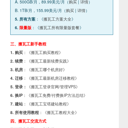
A. 500GB/月，89.99美元/月（
购买
|
详情
）
B. 1TB/月，155.99美元/月（
购买
|
详情
）
5. 所有方案
：《
搬瓦工方案大全
》
6.
限量版
：《
搬瓦工所有限量版套餐
》
三、搬瓦工新手教程
1. 购买
：《
搬瓦工购买教程
》
2. 续费
：《
搬瓦工最新续费实践
》
3. 机房
：《
搬瓦工哪个机房好
》
4. 迁移
：《
搬瓦工最新机房迁移教程
》
5. 登录：
《
搬瓦工登录官网/管理VPS
》
6. 换IP
：《
搬瓦工免费/付费换IP方法总结
》
7. 建站
：《
搬瓦工宝塔建站教程
》
8. 所有使用教程
：《
搬瓦工教程大全
》
四、搬瓦工交流方式