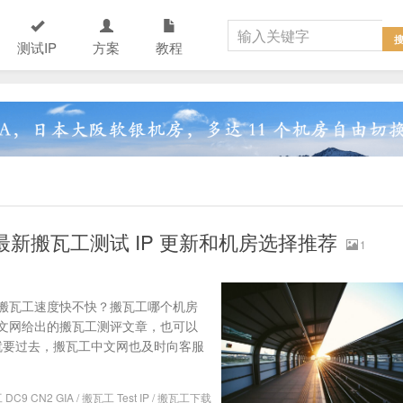
测试IP
方案
教程
最新搬瓦工测试 IP 更新和机房选择推荐
1
搬瓦工速度快不快？搬瓦工哪个机房
文网给出的搬瓦工测评文章，也可以
年就要过去，搬瓦工中文网也及时向客服
DC9 CN2 GIA
/
搬瓦工 Test IP
/
搬瓦工下载