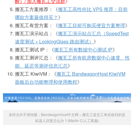
醒）/ 加入搬瓦工交流群
》
搬瓦工方案推荐：《
搬瓦工高性价比 VPS 推荐：目前
哪款方案最值得买？
》
搬瓦工有货方案：《
搬瓦工目前可购买便宜方案整理
》
搬瓦工演示站点：《
搬瓦工演示站点汇总（SpeedTest
速度测试 + LookingGlass 路由测试）
》
搬瓦工测试 IP：《
搬瓦工所有数据中心测试 IP
》
搬瓦工测评汇总：《
搬瓦工所有机房数据中心速度、性
能、延迟等测评信息汇总
》
搬瓦工 KiwiVM：《
搬瓦工 BandwagonHost KiwiVM
面板后台功能整理和使用教程
》
未经允许不得转载：
Bandwagonhost中文网
»
搬瓦工提交工单后收到的是
机器人回复怎么办？(Martin C/人工客服)