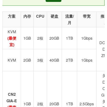
方案
内存
CPU
硬盘
流量/
带宽
推
月
KVM
(最便
1GB
2核
20GB
1TB
1Gbps
DC2
宜)
D
ZN
KVM
2GB
3核
40GB
2TB
1Gbps
美
D
C
CN2
GI
GIA-E
美
1GB
2核
20GB
1TB
2.5Gbps