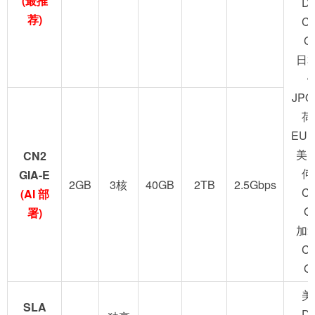
(最推
D
荐)
C
G
日
JPO
荷
EUN
美
CN2
何
GIA-E
2GB
3核
40GB
2TB
2.5Gbps
C
(AI 部
G
署)
加
C
G
美
SLA
D