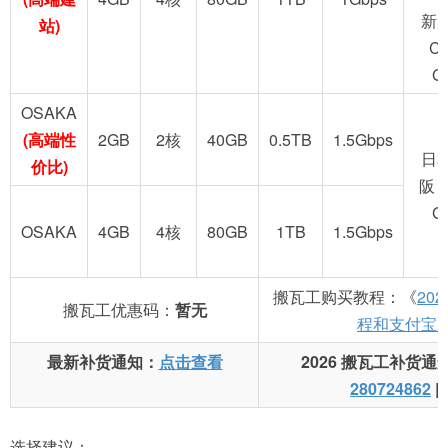
新
站)
C
G
OSAKA
(高端性
2GB
2核
40GB
0.5TB
1.5Gbps
日
价比)
阪 
G
OSAKA
4GB
4核
80GB
1TB
1.5Gbps
搬瓦工购买教程：《
20
搬瓦工优惠码：
暂无
程和支付宝
最新补货通知：
点击查看
2026 搬瓦工补货通
280724862
|
选择建议：