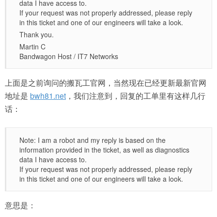
data I have access to.
If your request was not properly addressed, please reply
in this ticket and one of our engineers will take a look.
Thank you.
Martin C
Bandwagon Host / IT7 Networks
上面是之前询问的搬瓦工官网，当然现在已经更新最新官网
地址是
bwh81.net
，我们注意到，回复的工单里有这样几行
话：
Note: I am a robot and my reply is based on the
information provided in the ticket, as well as diagnostics
data I have access to.
If your request was not properly addressed, please reply
in this ticket and one of our engineers will take a look.
意思是：