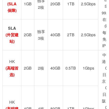
独享
(SLA
1GB
20GB
1TB
2.5Gbps
S
2核
保障)
99.
在
保
SLA
独享
每
(外贸建
2GB
40GB
2TB
2.5Gbps
3核
免
站)
IP
中
HK
港 
(高端首
2GB
2核
40GB
0.5TB
1Gbps
G
选)
日
京 
G
日
阪 
HK
G
(高端建
4GB
4核
80GB
1TB
1Gbps