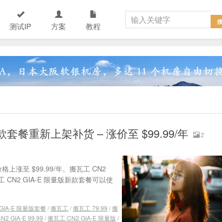
测试IP
方案
教程
新款套餐重新上架补货 – 涨价至 $99.99/年
2
上涨至 $99.99/年。搬瓦工 CN2
CN2 GIA-E 限量版新款套餐可以使
 GIA-E 限量版套餐
/
搬瓦工
/
搬瓦工 79.99
/
搬
2 GIA-E 99.99
/
搬瓦工 CN2 GIA-E 限量版
/