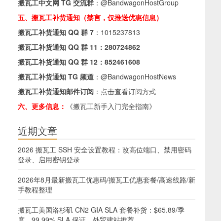
搬瓦工中文网 TG 交流群
：
@BandwagonHostGroup
五、搬瓦工补货通知（禁言，仅推送优惠信息）
搬瓦工补货通知 QQ 群 7
：
1015237813
搬瓦工补货通知 QQ 群 11：
280724862
搬瓦工补货通知 QQ 群 12：
852461608
搬瓦工补货通知 TG 频道
：
@BandwagonHostNews
搬瓦工补货通知邮件订阅
：
点击查看订阅方式
六、更多信息：
《搬瓦工新手入门完全指南》
近期文章
2026 搬瓦工 SSH 安全设置教程：改高位端口、禁用密码
登录、启用密钥登录
2026年8月最新搬瓦工优惠码/搬瓦工优惠套餐/高速线路/新
手教程整理
搬瓦工美国洛杉矶 CN2 GIA SLA 套餐补货：$65.89/季
度，99.99% SLA 保证，外贸建站推荐