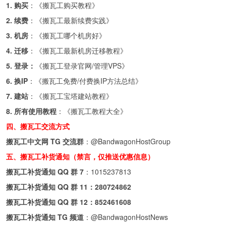
1. 购买
：《
搬瓦工购买教程
》
2. 续费
：《
搬瓦工最新续费实践
》
3. 机房
：《
搬瓦工哪个机房好
》
4. 迁移
：《
搬瓦工最新机房迁移教程
》
5. 登录：
《
搬瓦工登录官网/管理VPS
》
6. 换IP
：《
搬瓦工免费/付费换IP方法总结
》
7. 建站
：《
搬瓦工宝塔建站教程
》
8. 所有使用教程
：《
搬瓦工教程大全
》
四、搬瓦工交流方式
搬瓦工中文网 TG 交流群
：
@BandwagonHostGroup
五、搬瓦工补货通知（禁言，仅推送优惠信息）
搬瓦工补货通知 QQ 群 7
：
1015237813
搬瓦工补货通知 QQ 群 11：
280724862
搬瓦工补货通知 QQ 群 12：
852461608
搬瓦工补货通知 TG 频道
：
@BandwagonHostNews