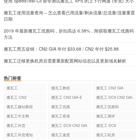
使用 SpeedTest-Cli 命令测试搬瓦工 VPS 的上下行网速 (带宽) 大小
搬瓦工使用流量查询 – 怎么查看已用流量/剩余流量/总流量/流量重置
日期
2019 年最新搬瓦工优惠码，折扣高达 6.38%，附获取搬瓦工优惠码
方法
搬瓦工黑五促销：CN2 GIA 年付 $33.68 / CN2 年付 $25.88
搬瓦工迁移更换机房后需要重新配置网站信息以及更新域名解析
热门标签
搬瓦工
搬瓦工教程
搬瓦工 CN2 GIA
搬瓦工 CN2
搬瓦工 CN2 GIA-E
搬瓦工 DC6 CN2 GIA-
E
搬瓦工建站教程
搬瓦工优惠
搬瓦工优惠码
搬瓦工中文网
搬瓦工香港
搬瓦工测评
搬瓦工补货
搬瓦工 DC9 CN2 GIA
搬瓦工 DC6
搬瓦工补货通知
搬瓦工速度
搬瓦工机房