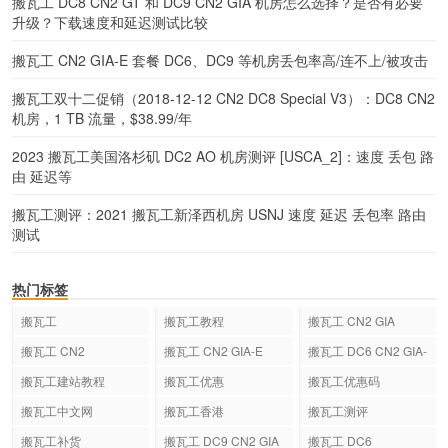
搬瓦工 DC8 CN2 GT 和 DC9 CN2 GIA 机房怎么选择？是否有必要
升级？下载速度和延迟测试比较
搬瓦工 CN2 GIA-E 套餐 DC6、DC9 等机房丢包率高/连不上/被攻击
搬瓦工双十二促销（2018-12-12 CN2 DC8 Special V3）：DC8 CN2
机房，1 TB 流量，$38.99/年
2023 搬瓦工美国洛杉矶 DC2 AO 机房测评 [USCA_2]：速度 丢包 路
由 延迟等
搬瓦工测评：2021 搬瓦工新泽西机房 USNJ 速度 延迟 丢包率 路由
测试
热门标签
搬瓦工
搬瓦工教程
搬瓦工 CN2 GIA
搬瓦工 CN2
搬瓦工 CN2 GIA-E
搬瓦工 DC6 CN2 GIA-
E
搬瓦工建站教程
搬瓦工优惠
搬瓦工优惠码
搬瓦工中文网
搬瓦工香港
搬瓦工测评
搬瓦工补货
搬瓦工 DC9 CN2 GIA
搬瓦工 DC6