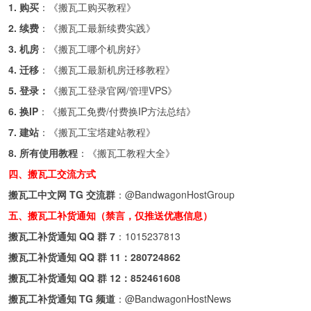
1. 购买
：《
搬瓦工购买教程
》
2. 续费
：《
搬瓦工最新续费实践
》
3. 机房
：《
搬瓦工哪个机房好
》
4. 迁移
：《
搬瓦工最新机房迁移教程
》
5. 登录：
《
搬瓦工登录官网/管理VPS
》
6. 换IP
：《
搬瓦工免费/付费换IP方法总结
》
7. 建站
：《
搬瓦工宝塔建站教程
》
8. 所有使用教程
：《
搬瓦工教程大全
》
四、搬瓦工交流方式
搬瓦工中文网 TG 交流群
：
@BandwagonHostGroup
五、搬瓦工补货通知（禁言，仅推送优惠信息）
搬瓦工补货通知 QQ 群 7
：
1015237813
搬瓦工补货通知 QQ 群 11：
280724862
搬瓦工补货通知 QQ 群 12：
852461608
搬瓦工补货通知 TG 频道
：
@BandwagonHostNews