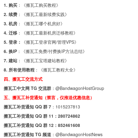
1. 购买
：《
搬瓦工购买教程
》
2. 续费
：《
搬瓦工最新续费实践
》
3. 机房
：《
搬瓦工哪个机房好
》
4. 迁移
：《
搬瓦工最新机房迁移教程
》
5. 登录：
《
搬瓦工登录官网/管理VPS
》
6. 换IP
：《
搬瓦工免费/付费换IP方法总结
》
7. 建站
：《
搬瓦工宝塔建站教程
》
8. 所有使用教程
：《
搬瓦工教程大全
》
四、搬瓦工交流方式
搬瓦工中文网 TG 交流群
：
@BandwagonHostGroup
五、搬瓦工补货通知（禁言，仅推送优惠信息）
搬瓦工补货通知 QQ 群 7
：
1015237813
搬瓦工补货通知 QQ 群 11：
280724862
搬瓦工补货通知 QQ 群 12：
852461608
搬瓦工补货通知 TG 频道
：
@BandwagonHostNews