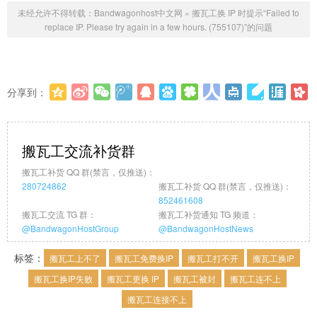
未经允许不得转载：
Bandwagonhost中文网
»
搬瓦工换 IP 时提示“Failed to
replace IP. Please try again in a few hours. (755107)”的问题
分享到：
更多
(
0
)
搬瓦工交流补货群
搬瓦工补货 QQ 群(禁言，仅推送)：
280724862
搬瓦工补货 QQ 群(禁言，仅推送)：
852461608
搬瓦工交流 TG 群：
搬瓦工补货通知 TG 频道：
@BandwagonHostGroup
@BandwagonHostNews
标签：
搬瓦工上不了
搬瓦工免费换IP
搬瓦工打不开
搬瓦工换IP
搬瓦工换IP失败
搬瓦工更换 IP
搬瓦工被封
搬瓦工连不上
搬瓦工连接不上