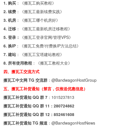
1. 购买
：《
搬瓦工购买教程
》
2. 续费
：《
搬瓦工最新续费实践
》
3. 机房
：《
搬瓦工哪个机房好
》
4. 迁移
：《
搬瓦工最新机房迁移教程
》
5. 登录：
《
搬瓦工登录官网/管理VPS
》
6. 换IP
：《
搬瓦工免费/付费换IP方法总结
》
7. 建站
：《
搬瓦工宝塔建站教程
》
8. 所有使用教程
：《
搬瓦工教程大全
》
四、搬瓦工交流方式
搬瓦工中文网 TG 交流群
：
@BandwagonHostGroup
五、搬瓦工补货通知（禁言，仅推送优惠信息）
搬瓦工补货通知 QQ 群 7
：
1015237813
搬瓦工补货通知 QQ 群 11：
280724862
搬瓦工补货通知 QQ 群 12：
852461608
搬瓦工补货通知 TG 频道
：
@BandwagonHostNews