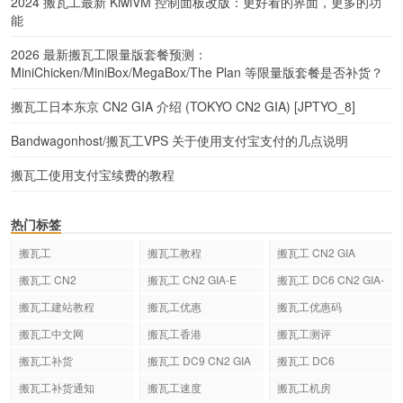
2024 搬瓦工最新 KiwiVM 控制面板改版：更好看的界面，更多的功
能
2026 最新搬瓦工限量版套餐预测：
MiniChicken/MiniBox/MegaBox/The Plan 等限量版套餐是否补货？
搬瓦工日本东京 CN2 GIA 介绍 (TOKYO CN2 GIA) [JPTYO_8]
Bandwagonhost/搬瓦工VPS 关于使用支付宝支付的几点说明
搬瓦工使用支付宝续费的教程
热门标签
搬瓦工
搬瓦工教程
搬瓦工 CN2 GIA
搬瓦工 CN2
搬瓦工 CN2 GIA-E
搬瓦工 DC6 CN2 GIA-
E
搬瓦工建站教程
搬瓦工优惠
搬瓦工优惠码
搬瓦工中文网
搬瓦工香港
搬瓦工测评
搬瓦工补货
搬瓦工 DC9 CN2 GIA
搬瓦工 DC6
搬瓦工补货通知
搬瓦工速度
搬瓦工机房