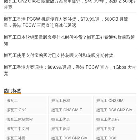
搬瓦工 CN2 GIA-E 限量版方案简单测评，$49.99/年，实测 2.5Gbps
带宽
搬瓦工香港 PCCW 机房便宜方案补货，$79.99/月，500GB 月流
量，香港 PCCW 三网直连高速低延迟
搬瓦工日本软银限量版套餐什么时候补货？搬瓦工补货通知群获取通
知
搬瓦工使用支付宝购买时已支持花呗支付和花呗分期付款
搬瓦工香港方案调整：$89.99/月起，香港 PCCW 直连，1Gbps 大带
宽
热门标签
搬瓦工
搬瓦工教程
搬瓦工 CN2 GIA
搬瓦工 CN2
搬瓦工 CN2 GIA-E
搬瓦工 DC6 CN2 GIA-
E
搬瓦工建站教程
搬瓦工优惠
搬瓦工优惠码
搬瓦工中文网
搬瓦工香港
搬瓦工测评
搬瓦工补货
搬瓦工 DC9 CN2 GIA
搬瓦工 DC6