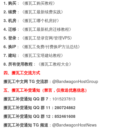
1. 购买
：《
搬瓦工购买教程
》
2. 续费
：《
搬瓦工最新续费实践
》
3. 机房
：《
搬瓦工哪个机房好
》
4. 迁移
：《
搬瓦工最新机房迁移教程
》
5. 登录：
《
搬瓦工登录官网/管理VPS
》
6. 换IP
：《
搬瓦工免费/付费换IP方法总结
》
7. 建站
：《
搬瓦工宝塔建站教程
》
8. 所有使用教程
：《
搬瓦工教程大全
》
四、搬瓦工交流方式
搬瓦工中文网 TG 交流群
：
@BandwagonHostGroup
五、搬瓦工补货通知（禁言，仅推送优惠信息）
搬瓦工补货通知 QQ 群 7
：
1015237813
搬瓦工补货通知 QQ 群 11：
280724862
搬瓦工补货通知 QQ 群 12：
852461608
搬瓦工补货通知 TG 频道
：
@BandwagonHostNews