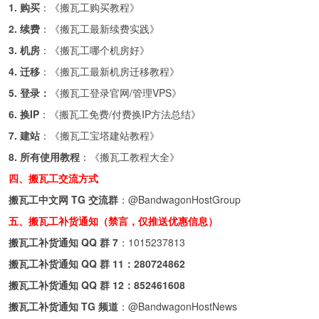
1. 购买
：《
搬瓦工购买教程
》
2. 续费
：《
搬瓦工最新续费实践
》
3. 机房
：《
搬瓦工哪个机房好
》
4. 迁移
：《
搬瓦工最新机房迁移教程
》
5. 登录：
《
搬瓦工登录官网/管理VPS
》
6. 换IP
：《
搬瓦工免费/付费换IP方法总结
》
7. 建站
：《
搬瓦工宝塔建站教程
》
8. 所有使用教程
：《
搬瓦工教程大全
》
四、搬瓦工交流方式
搬瓦工中文网 TG 交流群
：
@BandwagonHostGroup
五、搬瓦工补货通知（禁言，仅推送优惠信息）
搬瓦工补货通知 QQ 群 7
：
1015237813
搬瓦工补货通知 QQ 群 11：
280724862
搬瓦工补货通知 QQ 群 12：
852461608
搬瓦工补货通知 TG 频道
：
@BandwagonHostNews