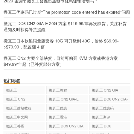
2020 圣诞节搬瓦工会推出圣诞节优惠促销活动吗？
搬瓦工优惠码已过期“The promotion code entered has expired”问题
搬瓦工 DC6 CN2 GIA-E 20G 方案 $119.99/年再次缺货，关注补货
通知及时获得补货提醒
搬瓦工日本软银限量版套餐 10G 可升级到 40G，价格 $69.99-
>$79.99，配置翻 4 倍
搬瓦工 CN2 方案全部缺货，目前可购买 KVM 方案或香港方案
$49.99/年起（已补货部分方案）
热门标签
搬瓦工
搬瓦工教程
搬瓦工 CN2 GIA
搬瓦工 CN2
搬瓦工 CN2 GIA-E
搬瓦工 DC6 CN2 GIA-
E
搬瓦工建站教程
搬瓦工优惠
搬瓦工优惠码
搬瓦工中文网
搬瓦工香港
搬瓦工测评
搬瓦工补货
搬瓦工 DC9 CN2 GIA
搬瓦工 DC6