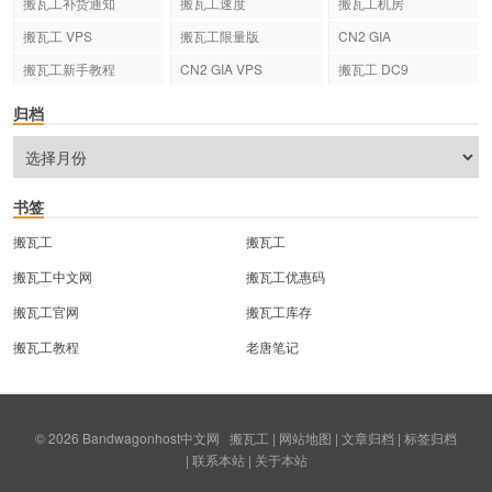
搬瓦工补货通知
搬瓦工速度
搬瓦工机房
搬瓦工 VPS
搬瓦工限量版
CN2 GIA
搬瓦工新手教程
CN2 GIA VPS
搬瓦工 DC9
归档
书签
搬瓦工
搬瓦工
搬瓦工中文网
搬瓦工优惠码
搬瓦工官网
搬瓦工库存
搬瓦工教程
老唐笔记
© 2026
Bandwagonhost中文网
搬瓦工
|
网站地图
|
文章归档
|
标签归档
|
联系本站
|
关于本站