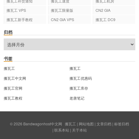
搬瓦工补货通知
搬瓦工速度
搬瓦工机房
搬瓦工 VPS
搬瓦工限量版
CN2 GIA
搬瓦工新手教程
CN2 GIA VPS
搬瓦工 DC9
归档
书签
搬瓦工
搬瓦工
搬瓦工中文网
搬瓦工优惠码
搬瓦工官网
搬瓦工库存
搬瓦工教程
老唐笔记
© 2026
Bandwagonhost中文网
搬瓦工
|
网站地图
|
文章归档
|
标签归档
|
联系本站
|
关于本站