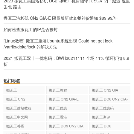
2023 搬瓦工美国洛杉矶 DC2 QNET 机房测评 [USCA_2]：延迟 速度
丢包 路由
搬瓦工洛杉矶 CN2 GIA-E 限量版新款套餐补货通知 $89.99/年
如何检查搬瓦工的IP是否被封
[Linux教程] 搬瓦工重装Ubuntu系统出现 Could not get lock
/var/lib/dpkg/lock 的解决方法
2021 搬瓦工双十一优惠码：BWH20211111 全场 11% 循环折扣 8.9
折
热门标签
搬瓦工
搬瓦工教程
搬瓦工 CN2 GIA
搬瓦工 CN2
搬瓦工 CN2 GIA-E
搬瓦工 DC6 CN2 GIA-
E
搬瓦工建站教程
搬瓦工优惠
搬瓦工优惠码
搬瓦工中文网
搬瓦工香港
搬瓦工测评
搬瓦工补货
搬瓦工 DC9 CN2 GIA
搬瓦工 DC6