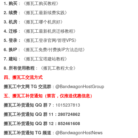
1. 购买
：《
搬瓦工购买教程
》
2. 续费
：《
搬瓦工最新续费实践
》
3. 机房
：《
搬瓦工哪个机房好
》
4. 迁移
：《
搬瓦工最新机房迁移教程
》
5. 登录：
《
搬瓦工登录官网/管理VPS
》
6. 换IP
：《
搬瓦工免费/付费换IP方法总结
》
7. 建站
：《
搬瓦工宝塔建站教程
》
8. 所有使用教程
：《
搬瓦工教程大全
》
四、搬瓦工交流方式
搬瓦工中文网 TG 交流群
：
@BandwagonHostGroup
五、搬瓦工补货通知（禁言，仅推送优惠信息）
搬瓦工补货通知 QQ 群 7
：
1015237813
搬瓦工补货通知 QQ 群 11：
280724862
搬瓦工补货通知 QQ 群 12：
852461608
搬瓦工补货通知 TG 频道
：
@BandwagonHostNews