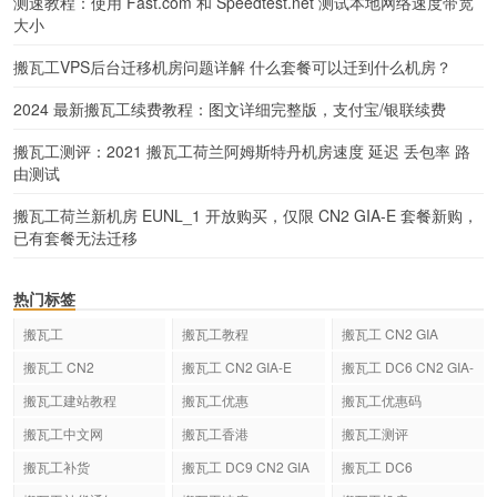
测速教程：使用 Fast.com 和 Speedtest.net 测试本地网络速度带宽
大小
搬瓦工VPS后台迁移机房问题详解 什么套餐可以迁到什么机房？
2024 最新搬瓦工续费教程：图文详细完整版，支付宝/银联续费
搬瓦工测评：2021 搬瓦工荷兰阿姆斯特丹机房速度 延迟 丢包率 路
由测试
搬瓦工荷兰新机房 EUNL_1 开放购买，仅限 CN2 GIA-E 套餐新购，
已有套餐无法迁移
热门标签
搬瓦工
搬瓦工教程
搬瓦工 CN2 GIA
搬瓦工 CN2
搬瓦工 CN2 GIA-E
搬瓦工 DC6 CN2 GIA-
E
搬瓦工建站教程
搬瓦工优惠
搬瓦工优惠码
搬瓦工中文网
搬瓦工香港
搬瓦工测评
搬瓦工补货
搬瓦工 DC9 CN2 GIA
搬瓦工 DC6