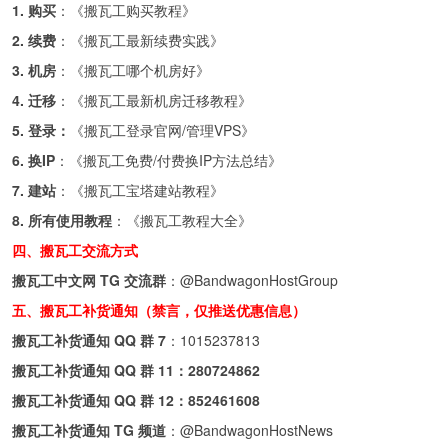
1. 购买
：《
搬瓦工购买教程
》
2. 续费
：《
搬瓦工最新续费实践
》
3. 机房
：《
搬瓦工哪个机房好
》
4. 迁移
：《
搬瓦工最新机房迁移教程
》
5. 登录：
《
搬瓦工登录官网/管理VPS
》
6. 换IP
：《
搬瓦工免费/付费换IP方法总结
》
7. 建站
：《
搬瓦工宝塔建站教程
》
8. 所有使用教程
：《
搬瓦工教程大全
》
四、搬瓦工交流方式
搬瓦工中文网 TG 交流群
：
@BandwagonHostGroup
五、搬瓦工补货通知（禁言，仅推送优惠信息）
搬瓦工补货通知 QQ 群 7
：
1015237813
搬瓦工补货通知 QQ 群 11：
280724862
搬瓦工补货通知 QQ 群 12：
852461608
搬瓦工补货通知 TG 频道
：
@BandwagonHostNews