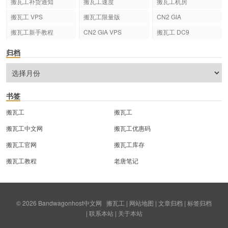
搬瓦工补货通知
搬瓦工速度
搬瓦工机房
搬瓦工 VPS
搬瓦工限量版
CN2 GIA
搬瓦工新手教程
CN2 GIA VPS
搬瓦工 DC9
归档
书签
搬瓦工
搬瓦工
搬瓦工中文网
搬瓦工优惠码
搬瓦工官网
搬瓦工库存
搬瓦工教程
老唐笔记
© 2026
Bandwagonhost中文网
搬瓦工
|
网站地图
|
文章归档
|
标签归档
|
联系本站
|
关于本站