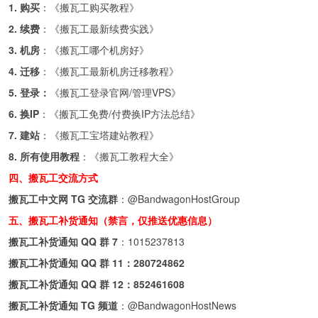
1. 购买
：《
搬瓦工购买教程
》
2. 续费
：《
搬瓦工最新续费实践
》
3. 机房
：《
搬瓦工哪个机房好
》
4. 迁移
：《
搬瓦工最新机房迁移教程
》
5. 登录：
《
搬瓦工登录官网/管理VPS
》
6. 换IP
：《
搬瓦工免费/付费换IP方法总结
》
7. 建站
：《
搬瓦工宝塔建站教程
》
8. 所有使用教程
：《
搬瓦工教程大全
》
四、搬瓦工交流方式
搬瓦工中文网 TG 交流群
：
@BandwagonHostGroup
五、搬瓦工补货通知（禁言，仅推送优惠信息）
搬瓦工补货通知 QQ 群 7
：
1015237813
搬瓦工补货通知 QQ 群 11：
280724862
搬瓦工补货通知 QQ 群 12：
852461608
搬瓦工补货通知 TG 频道
：
@BandwagonHostNews