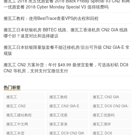
搬瓦工 2018 黑五优惠套餐 2018 Black Friday Special V3 CN2 和网
一优惠套餐 2018 Cyber Monday Special V3 值得续费吗
搬瓦工教程：使用BestTrace查看VPS的去程和回程
搬瓦工日本软银机房 BBTEC 线路、搬瓦工香港机房 CN2 GIA 线路
哪个好？速度对比和选择建议
搬瓦工日本软银限量版套餐不能迁移机房/后台可升级 CN2 GIA-E 常
规版
搬瓦工 CN2 方案补货：年付 $49.99 最便宜套餐，可选洛杉矶 DC8
CN2 等机房，支持支付宝微信支付
热门标签
搬瓦工
搬瓦工教程
搬瓦工 CN2 GIA
搬瓦工 CN2
搬瓦工 CN2 GIA-E
搬瓦工 DC6 CN2 GIA-
E
搬瓦工建站教程
搬瓦工优惠
搬瓦工优惠码
搬瓦工中文网
搬瓦工香港
搬瓦工测评
搬瓦工补货
搬瓦工 DC9 CN2 GIA
搬瓦工 DC6