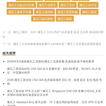
搬瓦工付款后不开通
搬瓦工信用卡
搬瓦工支付
搬瓦工支付宝
搬瓦工服务不开通
搬瓦工未到账
搬瓦工联系客服
搬瓦工购买
搬瓦工购买教程
搬瓦工银联
上一篇
搬瓦工测评：2021 搬瓦工 DC8 ZNET 机房速度 延迟 丢包率 路由跟踪测
试
下一篇
搬瓦工日本软银限量版套餐什么时候补货？搬瓦工补货通知群获取通知
相关推荐
2026年8月最新搬瓦工优惠码/搬瓦工优惠套餐/高速线路/新手教程整理
搬瓦工美国洛杉矶 CN2 GIA SLA 套餐补货：$65.89/季度，99.99% SLA 保
证，外贸建站推荐
2026 搬瓦工新加坡 CN2 GIA 机房最新测评 [SG_8]：速度 延迟 丢包 线路 性
能
搬瓦工新加坡 VPS 怎么样？搬瓦工 Singapore CN2 GIA 套餐介绍/SG_8 机
房测评/线路测试/速度延迟丢包率
搬瓦工 Assistant Amy 新手必看：10 个最实用的使用场景，买完 VPS 不会用
就问她