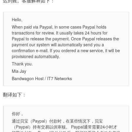
迟到账。客服解释如下：
Hello,
When paid via Paypal, in some cases Paypal holds
transactions for review. It usually takes 24 hours for
Paypal to release the payment. Once Paypal releases the
payment our system will automatically send you a
confirmation e-mail. If you ordered a new service, it will be
provisioned automatically.
Thank you.
Mia Jay
Bandwagon Host / IT7 Networks
翻译如下：
你好，
通过贝宝（Paypal）付款时，在某些情况下，贝宝
（Paypal）持有交易以供审核。 Paypal通常需要24小时才