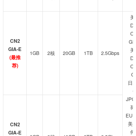
美
D
C
CN2
GI
GIA-E
美
1GB
2核
20GB
1TB
2.5Gbps
(最推
D
荐)
C
G
日
JPO
荷
EUN
美
CN2
何
GIA-E