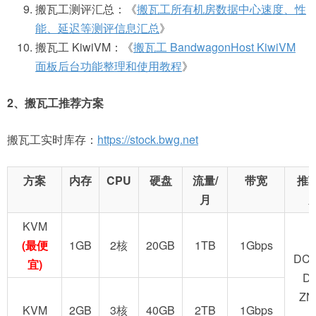
搬瓦工测评汇总：《
搬瓦工所有机房数据中心速度、性
能、延迟等测评信息汇总
》
搬瓦工 KiwiVM：《
搬瓦工 BandwagonHost KiwiVM
面板后台功能整理和使用教程
》
2、搬瓦工推荐方案
搬瓦工实时库存：
https://stock.bwg.net
方案
内存
CPU
硬盘
流量/
带宽
推
月
KVM
(最便
1GB
2核
20GB
1TB
1Gbps
DC2
宜)
D
ZN
KVM
2GB
3核
40GB
2TB
1Gbps