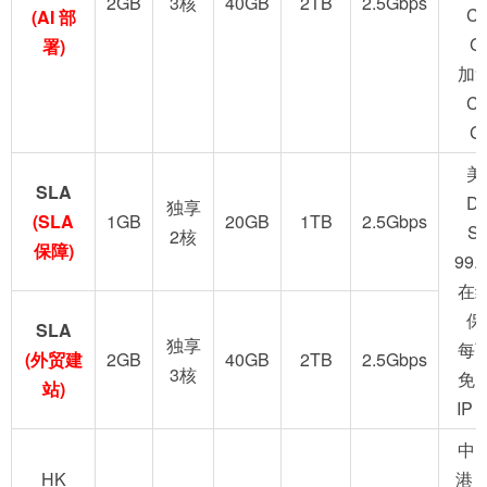
2GB
3核
40GB
2TB
2.5Gbps
C
(AI 部
G
署)
加
C
G
美
SLA
D
独享
(SLA
1GB
20GB
1TB
2.5Gbps
S
2核
保障)
99.
在
保
SLA
独享
每
(外贸建
2GB
40GB
2TB
2.5Gbps
3核
免
站)
IP
中
HK
港 