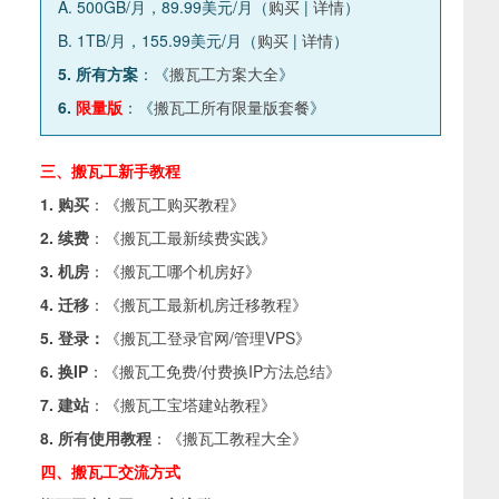
A. 500GB/月，89.99美元/月（
购买
|
详情
）
B. 1TB/月，155.99美元/月（
购买
|
详情
）
5. 所有方案
：《
搬瓦工方案大全
》
6.
限量版
：《
搬瓦工所有限量版套餐
》
三、搬瓦工新手教程
1. 购买
：《
搬瓦工购买教程
》
2. 续费
：《
搬瓦工最新续费实践
》
3. 机房
：《
搬瓦工哪个机房好
》
4. 迁移
：《
搬瓦工最新机房迁移教程
》
5. 登录：
《
搬瓦工登录官网/管理VPS
》
6. 换IP
：《
搬瓦工免费/付费换IP方法总结
》
7. 建站
：《
搬瓦工宝塔建站教程
》
8. 所有使用教程
：《
搬瓦工教程大全
》
四、搬瓦工交流方式