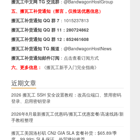
搬瓦工中文网 TG 交流群
：
@BandwagonHostGroup
五、搬瓦工补货通知（禁言，仅推送优惠信息）
搬瓦工补货通知 QQ 群 7
：
1015237813
搬瓦工补货通知 QQ 群 11：
280724862
搬瓦工补货通知 QQ 群 12：
852461608
搬瓦工补货通知 TG 频道
：
@BandwagonHostNews
搬瓦工补货通知邮件订阅
：
点击查看订阅方式
六、更多信息：
《搬瓦工新手入门完全指南》
近期文章
2026 搬瓦工 SSH 安全设置教程：改高位端口、禁用密码
登录、启用密钥登录
2026年8月最新搬瓦工优惠码/搬瓦工优惠套餐/高速线路/新
手教程整理
搬瓦工美国洛杉矶 CN2 GIA SLA 套餐补货：$65.89/季
度，99.99% SLA 保证，外贸建站推荐