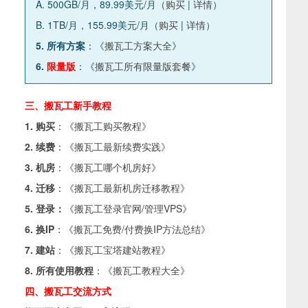
A. 500GB/月，89.99美元/月（
购买
|
详情
）
B. 1TB/月，155.99美元/月（
购买
|
详情
）
5. 所有方案
：《
搬瓦工方案大全
》
6.
限量版
：《
搬瓦工所有限量版套餐
》
三、搬瓦工新手教程
1. 购买
：《
搬瓦工购买教程
》
2. 续费
：《
搬瓦工最新续费实践
》
3. 机房
：《
搬瓦工哪个机房好
》
4. 迁移
：《
搬瓦工最新机房迁移教程
》
5. 登录：
《
搬瓦工登录官网/管理VPS
》
6. 换IP
：《
搬瓦工免费/付费换IP方法总结
》
7. 建站
：《
搬瓦工宝塔建站教程
》
8. 所有使用教程
：《
搬瓦工教程大全
》
四、搬瓦工交流方式